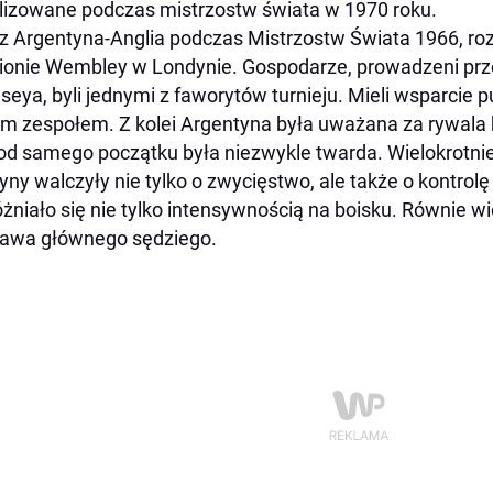
lizowane podczas mistrzostw świata w 1970 roku.
 Argentyna-Anglia podczas Mistrzostw Świata 1966, roz
ionie Wembley w Londynie. Gospodarze, prowadzeni prze
eya, byli jednymi z faworytów turnieju. Mieli wsparcie p
ym zespołem. Z kolei Argentyna była uważana za rywal
od samego początku była niezwykle twarda. Wielokrotnie 
yny walczyły nie tylko o zwycięstwo, ale także o kontro
żniało się nie tylko intensywnością na boisku. Równie 
awa głównego sędziego.