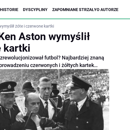
HISTORIE
DYSCYPLINY
ZAPOMNIANE STRZAŁY
O AUTORZE
ymyślił żóte i czerwone kartki
 Ken Aston wymyślił
 kartki
 zrewolucjonizował futbol? Najbardziej znaną
wprowadzeniu czerwonych i żółtych kartek…