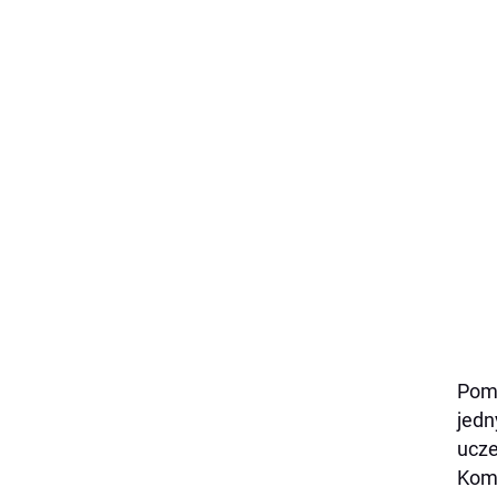
Pomy
jedn
ucze
Komi