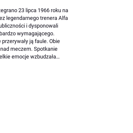
egrano 23 lipca 1966 roku na
z legendarnego trenera Alfa
ubliczności i dysponowali
a bardzo wymagającego.
przerywały ją faule. Obie
lę nad meczem. Spotkanie
wielkie emocje wzbudzała…