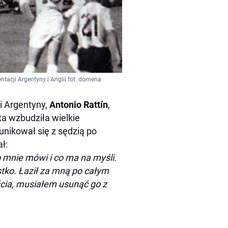
ntacji Argentyny i Anglii fot. domena
ji Argentyny,
Antonio Rattín
,
ta wzbudziła wielkie
munikował się z sędzią po
ł:
 mnie mówi i co ma na myśli.
tko. Łaził za mną po całym
ścia, musiałem usunąć go z