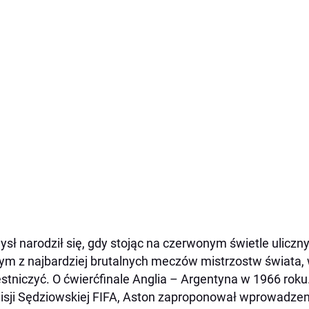
sł narodził się, gdy stojąc na czerwonym świetle uliczn
ym z najbardziej brutalnych meczów mistrzostw świata,
stniczyć. O ćwierćfinale Anglia – Argentyna w 1966 rok
sji Sędziowskiej FIFA, Aston zaproponował wprowadzeni