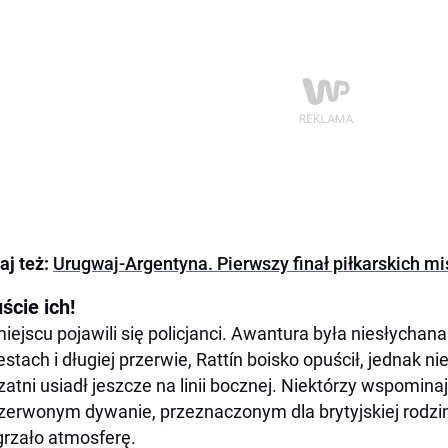
aj też:
Urugwaj-Argentyna. Pierwszy finał piłkarskich mi
ście ich!
iejscu pojawili się policjanci. Awantura była niesłychan
estach i długiej przerwie, Rattín boisko opuścił, jednak n
zatni usiadł jeszcze na linii bocznej. Niektórzy wspomina
zerwonym dywanie, przeznaczonym dla brytyjskiej rodzi
rzało atmosferę.