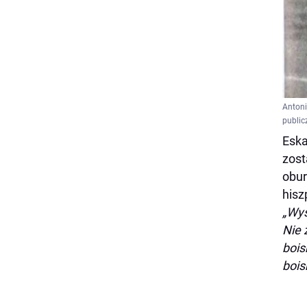
Antoni
public
Eska
zost
obur
hisz
„Wys
Nie 
bois
bois