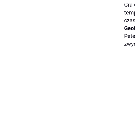
Gra 
temp
czas
Geof
Pete
zwyc