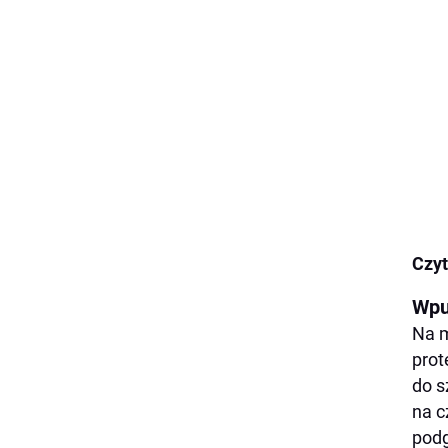
Czyt
Wpu
Na m
prot
do s
na c
podg