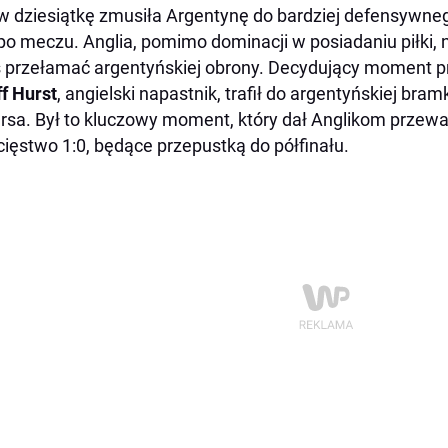
w dziesiątkę zmusiła Argentynę do bardziej defensywnego
o meczu. Anglia, pomimo dominacji w posiadaniu piłki, ni
 przełamać argentyńskiej obrony. Decydujący moment pr
f Hurst
, angielski napastnik, trafił do argentyńskiej br
rsa. Był to kluczowy moment, który dał Anglikom przew
ięstwo 1:0, będące przepustką do półfinału.