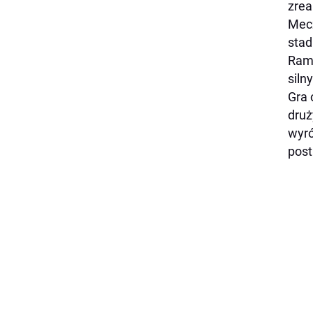
zrea
Mecz
stad
Rams
siln
Gra 
druż
wyró
post