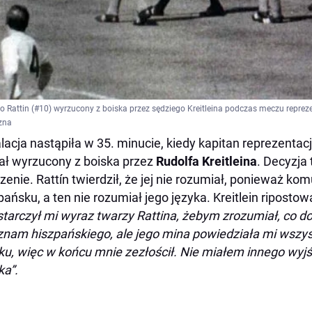
o Rattin (#10) wyrzucony z boiska przez sędziego Kreitleina podczas meczu repreze
zna
lacja nastąpiła w 35. minucie, kiedy kapitan reprezentac
ał wyrzucony z boiska przez
Rudolfa Kreitleina
. Decyzja 
zenie. Rattín twierdził, że jej nie rozumiał, ponieważ ko
pańsku, a ten nie rozumiał jego języka. Kreitlein ripostowa
tarczył mi wyraz twarzy Rattina, żebym zrozumiał, co do
znam hiszpańskiego, ale jego mina powiedziała mi wszys
ku, więc w końcu mnie zezłościł. Nie miałem innego wyj
ka”.