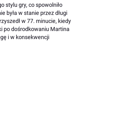
 stylu gry, co spowolniło
e była w stanie przez długi
zyszedł w 77. minucie, kiedy
amki po dośrodkowaniu Martina
agę i w konsekwencji