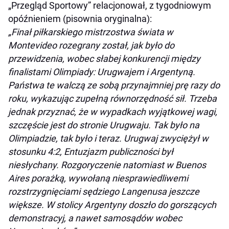
„Przegląd Sportowy” relacjonował, z tygodniowym
opóźnieniem (pisownia oryginalna):
„Finał piłkarskiego mistrzostwa świata w
Montevideo rozegrany został, jak było do
przewidzenia, wobec słabej konkurencji między
finalistami Olimpiady: Urugwajem i Argentyną.
Państwa te walczą ze sobą przynajmniej prę razy do
roku, wykazując zupełną równorzędność sił. Trzeba
jednak przyznać, że w wypadkach wyjątkowej wagi,
szczęście jest do stronie Urugwaju. Tak było na
Olimpiadzie, tak było i teraz. Urugwaj zwyciężył w
stosunku 4:2, Entuzjazm publiczności był
niesłychany. Rozgoryczenie natomiast w Buenos
Aires porażką, wywołaną niesprawiedliwemi
rozstrzygnięciami sędziego Langenusa jeszcze
większe. W stolicy Argentyny doszło do gorszących
demonstracyj, a nawet samosądów wobec