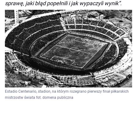
sprawę, jaki błąd popełnili i jak wypaczyli wynik”.
Estadio Centenario, stadion, na którym rozegrano pierwszy finał piłkarskich
mistrzostw świata fot. domena publiczna