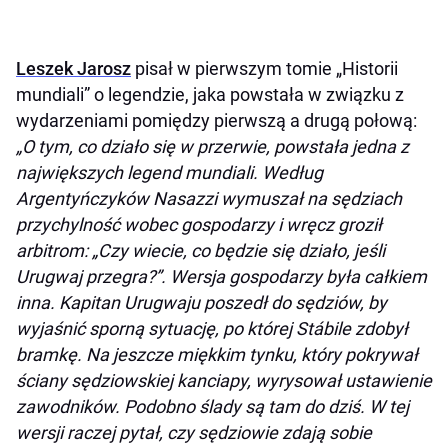
Leszek Jarosz
pisał w pierwszym tomie „Historii
mundiali” o legendzie, jaka powstała w związku z
wydarzeniami pomiędzy pierwszą a drugą połową:
„O tym, co działo się w przerwie, powstała jedna z
największych legend mundiali. Według
Argentyńczyków Nasazzi wymuszał na sędziach
przychylność wobec gospodarzy i wręcz groził
arbitrom: „Czy wiecie, co będzie się działo, jeśli
Urugwaj przegra?”. Wersja gospodarzy była całkiem
inna. Kapitan Urugwaju poszedł do sędziów, by
wyjaśnić sporną sytuację, po której Stábile zdobył
bramkę. Na jeszcze miękkim tynku, który pokrywał
ściany sędziowskiej kanciapy, wyrysował ustawienie
zawodników. Podobno ślady są tam do dziś. W tej
wersji raczej pytał, czy sędziowie zdają sobie