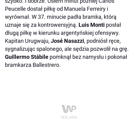
szybko. I dobrze. Osiem minut później Carlos
Peucelle dostał piłkę od Manuela Ferreiry i
wyrównał. W 37. minucie padła bramka, którą
uznaje się za kontrowersyjną.
Luis Monti
posłał
długą piłkę w kierunku argentyńskiej ofensywy.
Kapitan Urugwaju,
José Nasazzi
, podniósł ręce,
sygnalizując spalonego, ale sędzia pozwolił na grę.
Guillermo Stábile
pomknął bez namysłu i pokonał
bramkarza Ballestrero.