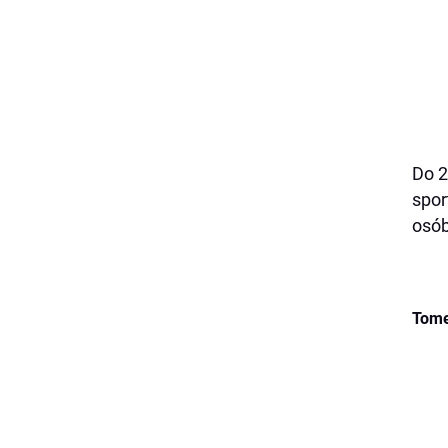
Do 2
spor
osób
Tom