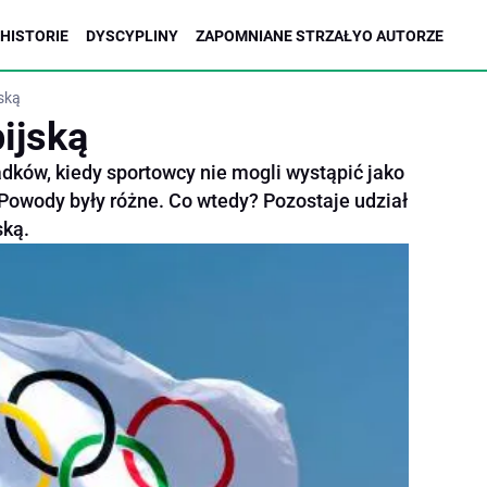
HISTORIE
DYSCYPLINY
ZAPOMNIANE STRZAŁY
O AUTORZE
jską
ijską
adków, kiedy sportowcy nie mogli wystąpić jako
 Powody były różne. Co wtedy? Pozostaje udział
ską.