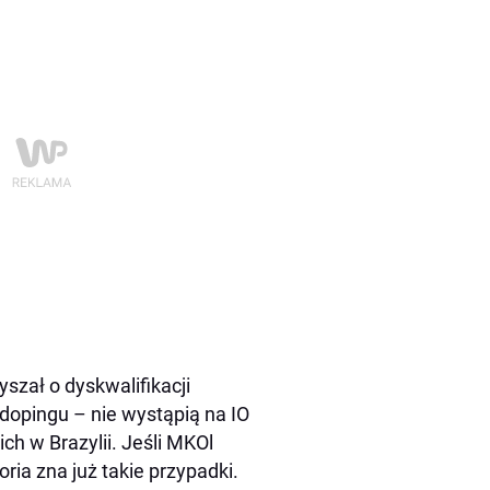
szał o dyskwalifikacji
 dopingu – nie wystąpią na IO
ch w Brazylii. Jeśli MKOl
ria zna już takie przypadki.