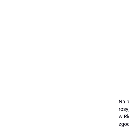
Na p
rosy
w Ri
zgod