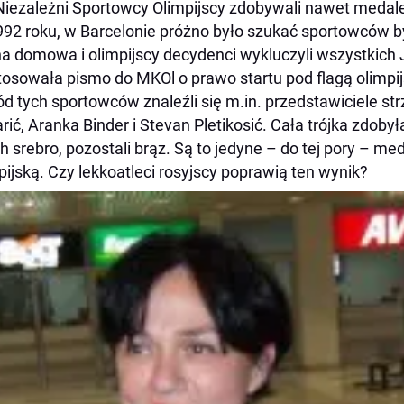
Niezależni Sportowcy Olimpijscy zdobywali nawet medale 
92 roku, w Barcelonie próżno było szukać sportowców b
a domowa i olimpijscy decydenci wykluczyli wszystkich 
osowała pismo do MKOl o prawo startu pod flagą olimpij
d tych sportowców znaleźli się m.in. przedstawiciele s
rić, Aranka Binder i Stevan Pletikosić. Cała trójka zdoby
ch srebro, pozostali brąz. Są to jedyne – do tej pory – 
pijską. Czy lekkoatleci rosyjscy poprawią ten wynik?