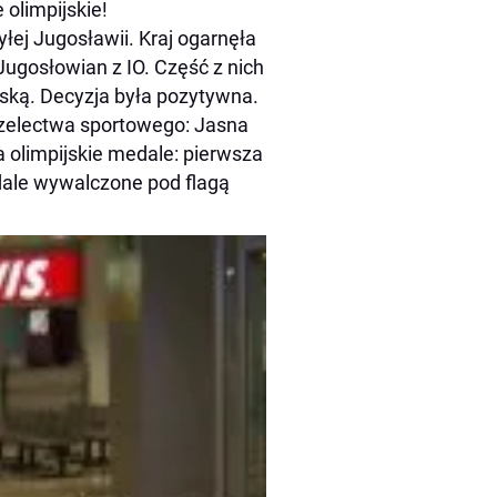
olimpijskie!
ył
ej Jugosławii. Kraj ogarnęła
Jugosłowian z IO. Część z nich
ską. Decyzja była pozytywna.
trzelectwa sportowego: Jasna
ła olimpijskie medale: pierwsza
medale wywalczone pod flagą