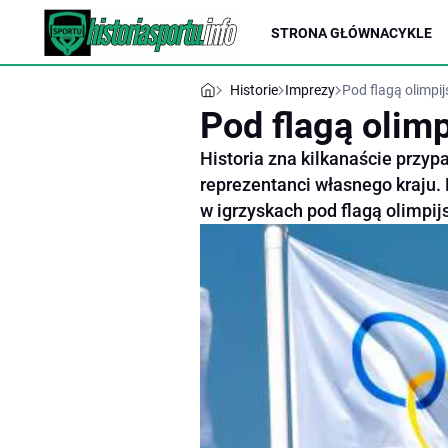
STRONA GŁÓWNA
CYKLE
Historie
Imprezy
Pod flagą olimpi
Pod flagą olimp
Historia zna kilkanaście przyp
reprezentanci własnego kraju.
w igrzyskach pod flagą olimpij