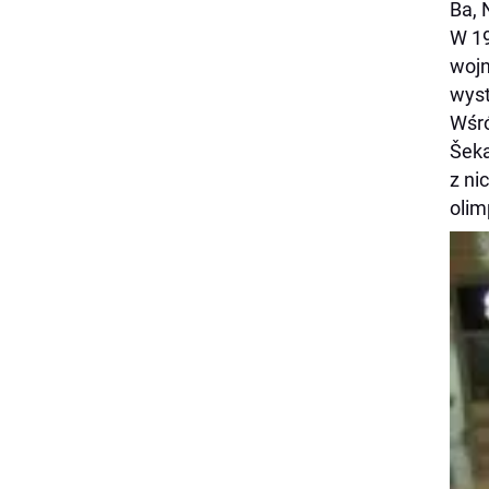
Ba, 
W 19
wojn
wyst
Wśró
Šeka
z ni
olim