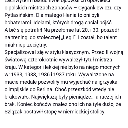
zachwytem nasłuchiwał ojcowskich opowieści
o polskich mistrzach zapasów – Cygankiewiczu czy
Pytlasińskim. Dla małego Henia to oni byli
bohaterami. Idolami, których drogą chciał pójść.
A bić się potrafił! Na przełomie lat 20. i 30. poszedł
na treningi do stołecznej „Legii”. I został, bo talent
miał nieprzeciętny.
Specjalizował się w stylu klasycznym. Przed II wojną
światową czterokrotnie wywalczył tytuł mistrza
kraju. W kategorii lekkiej nie było na niego mocnych
w: 1933, 1933, 1936 i 1937 roku. Wywalczone na
macie medale pozwoliły mu wyjechać na igrzyska
olimpijskie do Berlina. Choć przeszkód wtedy nie
brakowało. Największą były pieniądze… a raczej ich
brak. Koniec końców znaleziono ich na tyle dużo, że
Szlązak postawił stopę w niemieckiej stolicy.