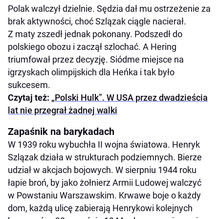
Polak walczył dzielnie. Sędzia dał mu ostrzeżenie za
brak aktywności, choć Szlązak ciągle nacierał.
Z maty zszedł jednak pokonany. Podszedł do
polskiego obozu i zaczął szlochać. A Hering
triumfował przez decyzję. Siódme miejsce na
igrzyskach olimpijskich dla Heńka i tak było
sukcesem.
Czytaj też:
„Polski Hulk”. W USA przez dwadzieścia
lat nie przegrał żadnej walki
Zapaśnik na barykadach
W 1939 roku wybuchła II wojna światowa. Henryk
Szlązak działa w strukturach podziemnych. Bierze
udział w akcjach bojowych. W sierpniu 1944 roku
łapie broń, by jako żołnierz Armii Ludowej walczyć
w Powstaniu Warszawskim. Krwawe boje o każdy
dom, każdą ulicę zabierają Henrykowi kolejnych