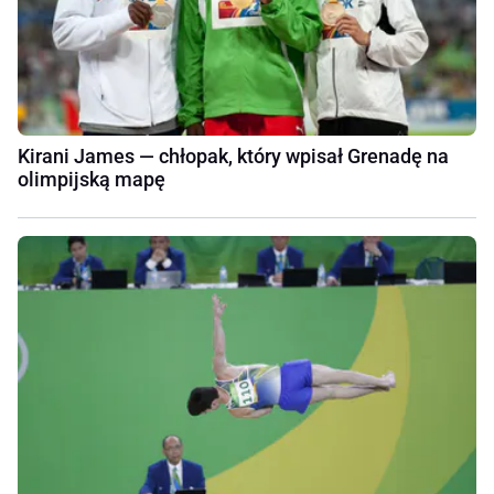
Kirani James — chłopak, który wpisał Grenadę na
olimpijską mapę