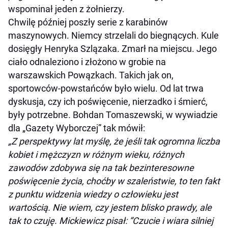
wspominał jeden z żołnierzy.
Chwilę później poszły serie z karabinów
maszynowych. Niemcy strzelali do biegnących. Kule
dosięgły Henryka Szlązaka. Zmarł na miejscu. Jego
ciało odnaleziono i złożono w grobie na
warszawskich Powązkach. Takich jak on,
sportowców-powstańców było wielu. Od lat trwa
dyskusja, czy ich poświęcenie, nierzadko i śmierć,
były potrzebne. Bohdan Tomaszewski, w wywiadzie
dla „Gazety Wyborczej” tak mówił:
„Z perspektywy lat myślę, że jeśli tak ogromna liczba
kobiet i mężczyzn w różnym wieku, różnych
zawodów zdobywa się na tak bezinteresowne
poświęcenie życia, choćby w szaleństwie, to ten fakt
z punktu widzenia wiedzy o człowieku jest
wartością. Nie wiem, czy jestem blisko prawdy, ale
tak to czuję. Mickiewicz pisał: ”Czucie i wiara silniej