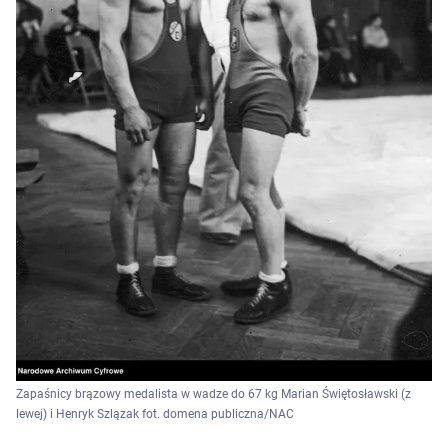
Zapaśnicy brązowy medalista w wadze do 67 kg Marian Świętosławski (z
lewej) i Henryk Szlązak fot. domena publiczna/NAC