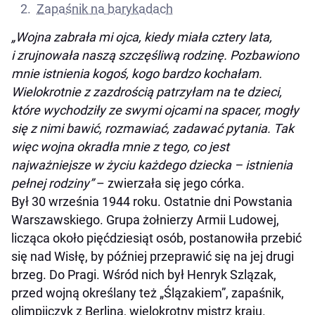
Zapaśnik na barykadach
„Wojna zabrała mi ojca, kiedy miała cztery lata,
i zrujnowała naszą szczęśliwą rodzinę. Pozbawiono
mnie istnienia kogoś, kogo bardzo kochałam.
Wielokrotnie z zazdrością patrzyłam na te dzieci,
które wychodziły ze swymi ojcami na spacer, mogły
się z nimi bawić, rozmawiać, zadawać pytania. Tak
więc wojna okradła mnie z tego, co jest
najważniejsze w życiu każdego dziecka – istnienia
pełnej rodziny”
– zwierzała się jego córka.
Był 30 września 1944 roku. Ostatnie dni Powstania
Warszawskiego. Grupa żołnierzy Armii Ludowej,
licząca około pięćdziesiąt osób, postanowiła przebić
się nad Wisłę, by później przeprawić się na jej drugi
brzeg. Do Pragi. Wśród nich był Henryk Szlązak,
przed wojną określany też „Ślązakiem”, zapaśnik,
olimpijczyk z Berlina, wielokrotny mistrz kraju.