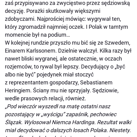
zaś przypisywano za zwycięstwo przez sędziowską
decyzję. Porażki skutkowały większymi
zdobyczami. Najprościej mówiąc: wygrywał ten,
który zgromadził najmniej oczek. I Polak w tamtym
momencie był na podium…
W kolejnej rundzie przyszło mu bić się ze Szwedem,
Einarem Karlssonem. Dzielnie walczył. Kilka razy był
nawet bliski wygranej, ale ostatecznie, w oczach
rozjemców, to rywal był lepszy. Decydujący o „być
albo nie być” pojedynek miał stoczyć
z reprezentantem gospodarzy, Sebastianem
Heringiem. Ściany mu nie sprzyjały. Sędziowie,
wedle prasowych relacji, również.
„Pod wieczór wyszedł na matę ostatni nasz
pozostający w „wyścigu” zapaśnik, pechowiec
Ślązak. Wylosował Niemca Hardinga. Rezultat walki
miał decydować o dalszych losach Polaka. Niestety.