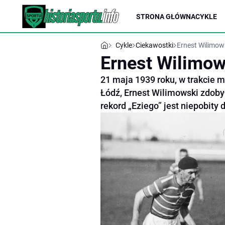
STRONA GŁÓWNA
CYKLE
Cykle
Ciekawostki
Ernest Wilimows
Ernest Wilimows
21 maja 1939 roku, w trakcie 
Łódź, Ernest Wilimowski zdobył
rekord „Eziego” jest niepobity d