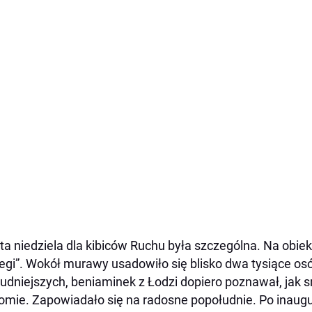
a niedziela dla kibiców Ruchu była szczególna. Na obiek
gi”. Wokół murawy usadowiło się blisko dwa tysiące osó
rudniejszych, beniaminek z Łodzi dopiero poznawał, jak
omie. Zapowiadało się na radosne popołudnie. Po inaugu