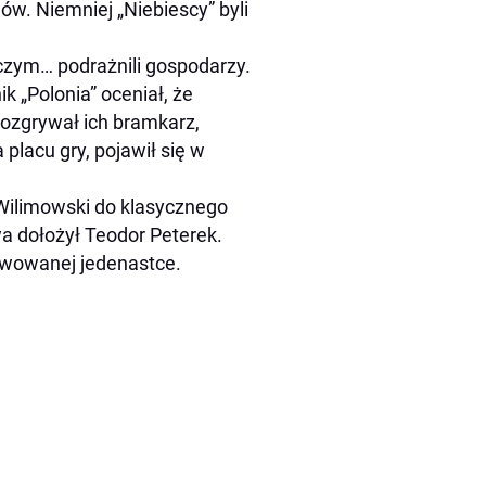
ów. Niemniej „Niebiescy” byli
 czym… podrażnili gospodarzy.
k „Polonia” oceniał, że
rozgrywał ich bramkarz,
placu gry, pojawił się w
t Wilimowski do klasycznego
wa dołożył Teodor Peterek.
kwowanej jedenastce.