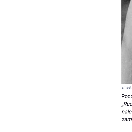
Ernest
Podo
„Ruc
nale
zami