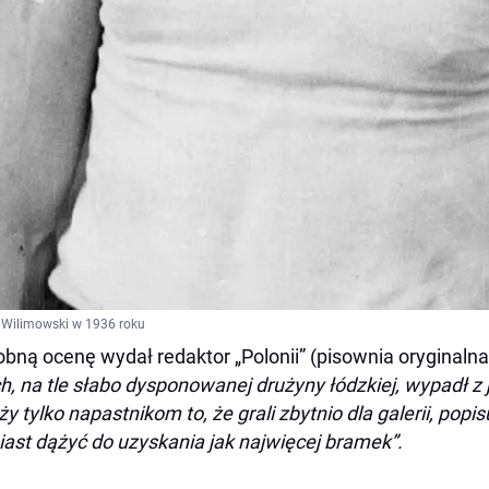
 Wilimowski w 1936 roku
bną ocenę wydał redaktor „Polonii” (pisownia oryginalna
h, na tle słabo dysponowanej drużyny łódzkiej, wypadł z j
ży tylko napastnikom to, że grali zbytnio dla galerii, pop
ast dążyć do uzyskania jak najwięcej bramek”.