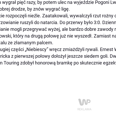
 wygrał pięć razy, by potem ulec na wyjeździe Pogoni Lw
obrej drodze, by znów wygrać ligę.
ie rozpoczęli nieźle. Zaatakowali, wywalczyli rzut rożny
zowianie ruszyli do natarcia. Do przerwy było 3:0. Dzienni
ianie mogli przegrywać wyżej, ale bardzo dobre zawody 
owski, który na drugą połowę już nie wyszedł. Zamiast na 
talu ze złamanym palcem.
ugiej części „Niebiescy” wręcz zmiażdżyli rywali. Ernes
tricka z pierwszej połowy dołożył jeszcze siedem goli. D
n Touring zdobył honorową bramkę po skutecznie egze