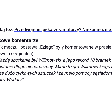
taj też:
Przedwojenni piłkarze-amatorzy? Niekonieczni
sowe komentarze
k meczu i postawa „Eziego” były komentowane w prasie.
ownia oryginalna):
azdą spotkania był Wilimowski, a jego rekord 10 bram
stanie długo nienaruszony. Mimo to gra Wilimowskiego n
 za dużo cyrkowych sztuczek i za mało pomocy sąsiadom,
ący Wodarz”.