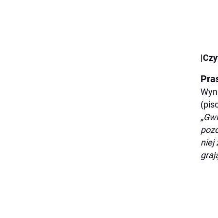
|Czy
Pra
Wyni
(pis
„Gwi
pozo
niej
graj