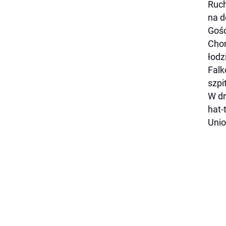
Ruch
na d
Gośc
Chor
łodz
Falk
szpi
W dr
hat-
Unio