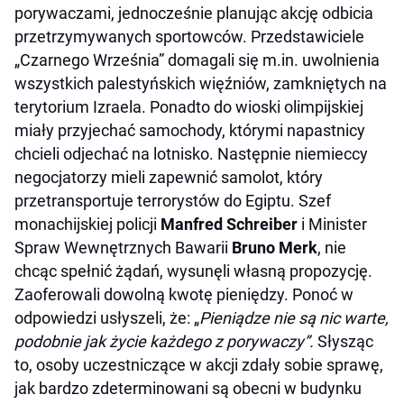
porywaczami, jednocześnie planując akcję odbicia
przetrzymywanych sportowców. Przedstawiciele
„Czarnego Września” domagali się m.in. uwolnienia
wszystkich palestyńskich więźniów, zamkniętych na
terytorium Izraela. Ponadto do wioski olimpijskiej
miały przyjechać samochody, którymi napastnicy
chcieli odjechać na lotnisko. Następnie niemieccy
negocjatorzy mieli zapewnić samolot, który
przetransportuje terrorystów do Egiptu. Szef
monachijskiej policji
Manfred Schreiber
i Minister
Spraw Wewnętrznych Bawarii
Bruno Merk
, nie
chcąc spełnić żądań, wysunęli własną propozycję.
Zaoferowali dowolną kwotę pieniędzy. Ponoć w
odpowiedzi usłyszeli, że: „
Pieniądze nie są nic warte,
podobnie jak życie każdego z porywaczy”.
Słysząc
to, osoby uczestniczące w akcji zdały sobie sprawę,
jak bardzo zdeterminowani są obecni w budynku