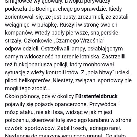
Śmigłowce wylądowały. Dwójka porywaczy
podeszła do Boeinga, chcąc go sprawdzić. Kiedy
zorientowali się, że jest pusty, zrozumieli, że zostali
wciągnięci w pułapkę. Ruszyli w stronę swoich
kompanów. Wtedy padły pierwsze, snajperskie
strzały. Członkowie „Czarnego Września”
odpowiedzieli. Ostrzeliwali lampy, osłabiając tym
samym widoczność na terenie lotniska. Zastrzelili
też funkcjonariusza policji, który monitorował
sytuację z wieży kontroli lotów. Z „pola bitwy” uciekli
piloci helikopterów. Niestety, związani sportowcy nie
mogli tego zrobić…
Około północy, gdy w okolicy
Fürstenfeldbruck
pojawiły się pojazdy opancerzone. Przywódca i
mózg ataku, niejaki Issa, widząc w jakim jest
położeniu, skierował lufę swojego karabinu w stronę
czwórki sportowców. Zabił trzech, jednego ranił.
Następnie do maszyny wrzucono granat. Co stało