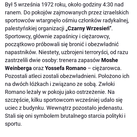
Był 5 września 1972 roku, około godziny 4:30 nad
ranem. Do pokojów zajmowanych przez izraelskich
sportowców wtargnęło ośmiu członków radykalnej,
palestyńskiej organizacji
„Czarny Wrzesień”
.
Sportowcy, głównie zapaśnicy i ciężarowcy,
początkowo próbowali się bronić i obezwładnić
napastników. Niestety, uzbrojeni terroryści, od razu
zastrzelili dwie osoby: trenera zapasów
Moshe
Weinberga
oraz
Yossefa Romano
– ciężarowca.
Pozostali atleci zostali obezwładnieni. Położono ich
na dwóch łóżkach i związano ze sobą. Zwłoki
Romano leżały w pokoju jako ostrzeżenie. Na
szczęście, kilku sportowcom wcześniej udało się
uciec z budynku. Wewnątrz pozostało jedenastu.
Stali się oni symbolem brutalnego starcia polityki i
sportu.