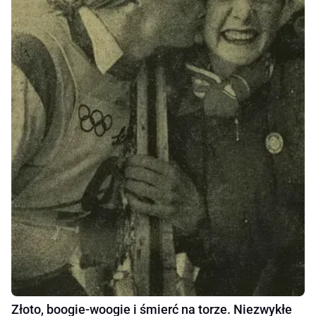
Złoto, boogie-woogie i śmierć na torze. Niezwykłe