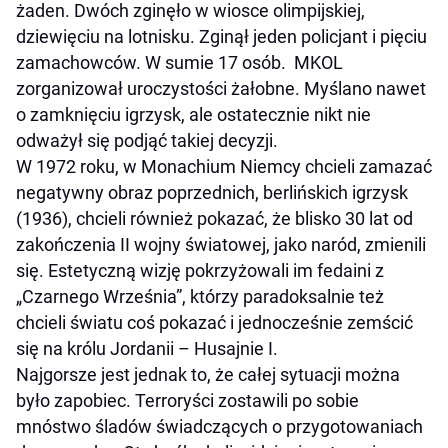
żaden. Dwóch zginęło w wiosce olimpijskiej,
dziewięciu na lotnisku. Zginął jeden policjant i pięciu
zamachowców. W sumie 17 osób. MKOL
zorganizował uroczystości żałobne. Myślano nawet
o zamknięciu igrzysk, ale ostatecznie nikt nie
odważył się podjąć takiej decyzji.
W 1972 roku, w Monachium Niemcy chcieli zamazać
negatywny obraz poprzednich, berlińskich igrzysk
(1936), chcieli również pokazać, że blisko 30 lat od
zakończenia II wojny światowej, jako naród, zmienili
się. Estetyczną wizję pokrzyżowali im fedaini z
„Czarnego Września”, którzy paradoksalnie też
chcieli światu coś pokazać i jednocześnie zemścić
się na królu Jordanii – Husajnie I.
Najgorsze jest jednak to, że całej sytuacji można
było zapobiec. Terroryści zostawili po sobie
mnóstwo śladów świadczących o przygotowaniach