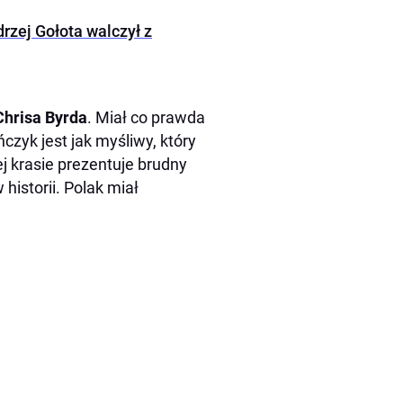
drzej Gołota walczył z
Chrisa Byrda
. Miał co prawda
czyk jest jak myśliwy, który
ej krasie prezentuje brudny
historii. Polak miał