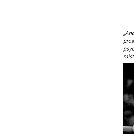
„And
pros
psyc
mist