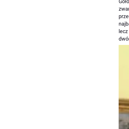
Goło
zwar
prze
najb
lecz
dwóm