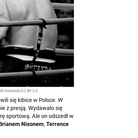
att borowick/CC BY 2.0
ili się kibice w Polsce. W
ie z presją. Wydawało się
erę sportową. Ale on odszedł w
Brianem Nixonem
,
Terrence