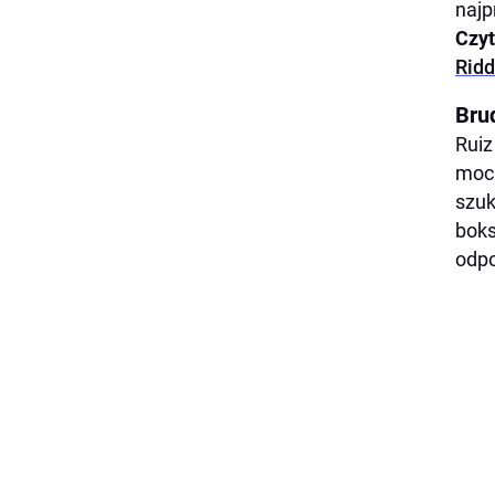
najp
Czyt
Rid
Bru
Ruiz
mocn
szuk
boks
odpo