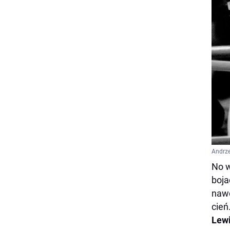
Andrze
No w
boja
nawe
cień
Lew