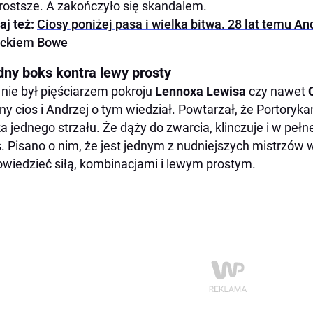
rostsze. A zakończyło się skandalem.
aj też:
Ciosy poniżej pasa i wielka bitwa. 28 lat temu An
dckiem Bowe
dny boks kontra lewy prosty
 nie był pięściarzem pokroju
Lennoxa Lewisa
czy nawet
y cios i Andrzej o tym wiedział. Powtarzał, że Portorykań
a jednego strzału. Że dąży do zwarcia, klinczuje i w pełn
. Pisano o nim, że jest jednym z nudniejszych mistrzów w 
wiedzieć siłą, kombinacjami i lewym prostym.