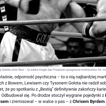
j Gołota-John Ruiz – ta walka mogła dać Polakowi upragnione mistrzostwo fot. m
łaśnie, odporność psychiczna – to o nią najbardziej martw
ch z Bowem, Lewisem czy Tysonem Gołota nie radził sob
t, że po spotkaniu z „Bestią” definitywnie zakończy kari
. Odbudował się. Po drodze stoczył wygrane pojedynki z
isem
i zremisował – w walce o pas – z
Chrisem Byrdem
.