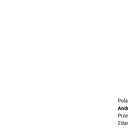
Pola
Andr
Prze
Zdan