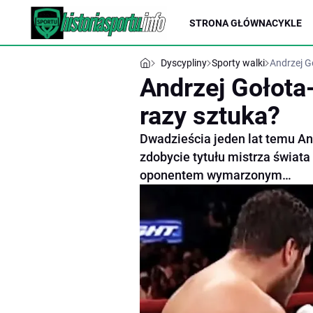
STRONA GŁÓWNA
CYKLE
Dyscypliny
Sporty walki
Andrzej G
Andrzej Gołota
razy sztuka?
Dwadzieścia jeden lat temu And
zdobycie tytułu mistrza świata
oponentem wymarzonym…