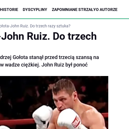
HISTORIE
DYSCYPLINY
ZAPOMNIANE STRZAŁY
O AUTORZE
ołota-John Ruiz. Do trzech razy sztuka?
-John Ruiz. Do trzech
rzej Gołota stanął przed trzecią szansą na
 w wadze ciężkiej. John Ruiz był ponoć