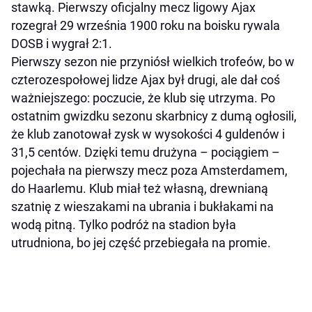
stawką. Pierwszy oficjalny mecz ligowy Ajax
rozegrał 29 września 1900 roku na boisku rywala
DOSB i wygrał 2:1.
Pierwszy sezon nie przyniósł wielkich trofeów, bo w
czterozespołowej lidze Ajax był drugi, ale dał coś
ważniejszego: poczucie, że klub się utrzyma. Po
ostatnim gwizdku sezonu skarbnicy z dumą ogłosili,
że klub zanotował zysk w wysokości 4 guldenów i
31,5 centów. Dzięki temu drużyna – pociągiem –
pojechała na pierwszy mecz poza Amsterdamem,
do Haarlemu. Klub miał też własną, drewnianą
szatnię z wieszakami na ubrania i bukłakami na
wodą pitną. Tylko podróż na stadion była
utrudniona, bo jej część przebiegała na promie.