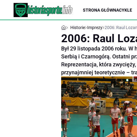
STRONA GŁÓWNA
CYKLE
Historie
Imprezy
2006: Raul Lozan
2006: Raul Loza
Był 29 listopada 2006 roku. W 
Serbią i Czarnogórą. Ostatni p
Reprezentacja, która zwycięży,
przynajmniej teoretycznie – tra