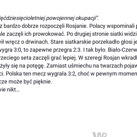
ięćdziesięcioletniej powojennej okupacji”.
 bardzo dobrze rozpoczęli Rosjanie. Polacy wspominali pó
le zaczęli ich prowokować. Po drugiej stronie siatki widzi
ł wręcz o drwinach. Stare siatkarskie porzekadło głosi 
wygra 3:0, to zapewne przegra 2:3. I tak było. Biało-Czerw
rzeciego seta zaczęli grać lepiej. W szeregi Rosjan wkra
yły się na potęgę. Zamiast uśmiechu na twarzach pojaw
ci. Polska ten mecz wygrała 3:2, choć w pewnym momenci
cze może być pięknie.
ie nikt…