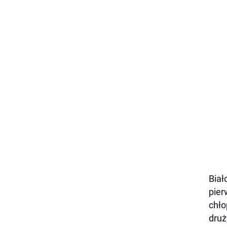
Biał
pier
chło
druż