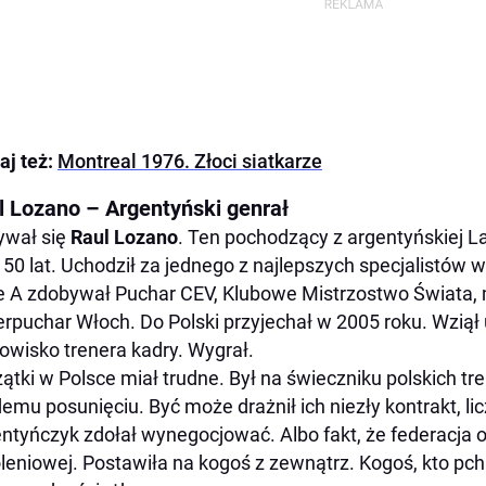
aj też:
Montreal 1976. Złoci siatkarze
l Lozano – Argentyński genrał
ywał się
Raul Lozano
. Ten pochodzący z argentyńskiej La
 50 lat. Uchodził za jednego z najlepszych specjalistów w
e A zdobywał Puchar CEV, Klubowe Mistrzostwo Świata,
rpuchar Włoch. Do Polski przyjechał w 2005 roku. Wziął 
owisko trenera kadry. Wygrał.
ątki w Polsce miał trudne. Był na świeczniku polskich tre
emu posunięciu. Być może drażnił ich niezły kontrakt, lic
ntyńczyk zdołał wynegocjować. Albo fakt, że federacja 
leniowej. Postawiła na kogoś z zewnątrz. Kogoś, kto pch