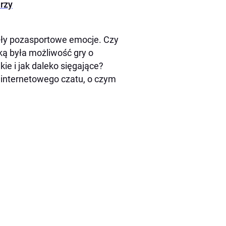
arzy
ały pozasportowe emocje. Czy
wką była możliwość gry o
ie i jak daleko sięgające?
 internetowego czatu, o czym