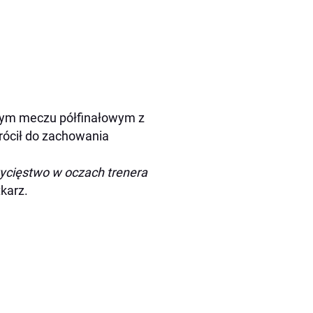
anym meczu półfinałowym z
Wrócił do zachowania
wycięstwo w oczach trenera
tkarz.