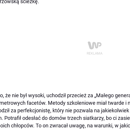
rzowską ścieżkę.
, że nie był wysoki, uchodził przecież za „Małego generał
etrowych facetów. Metody szkoleniowe miał twarde i
dził za perfekcjonistę, który nie pozwala na jakiekolwiek
. Potrafił odesłać do domów trzech siatkarzy, bo ci zasied
oich chłopców. To on zwracał uwagę, na warunki, w jak