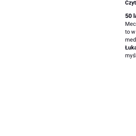
Czyt
50 l
Mecz
to w
meda
Łuka
myśl