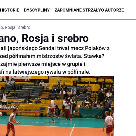
HISTORIE
DYSCYPLINY
ZAPOMNIANE STRZAŁY
O AUTORZE
o, Rosja i srebro
no, Rosja i srebro
hali japońskiego Sendai trwał mecz Polaków z
rzed półfinałem mistrzostw świata. Stawka?
 zajmie pierwsze miejsce w grupie i –
fi na łatwiejszego rywala w półfinale.