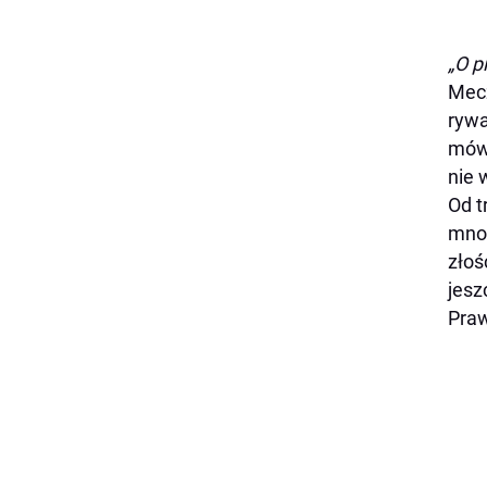
„O p
Mecz
rywa
mówi
nie 
Od t
mnoż
złoś
jesz
Praw