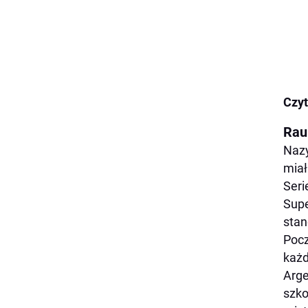
Czyt
Rau
Naz
miał
Seri
Supe
stan
Pocz
każd
Arge
szko