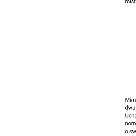
mist
Mimo
dwum
Ucho
norm
o sw