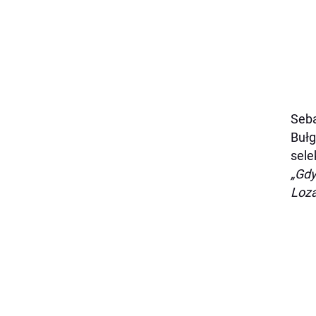
Seba
Bułg
sele
„Gdy
Loza