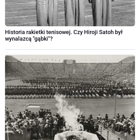
Historia rakietki tenisowej. Czy Hiroji Satoh był
wynalazcą "gąbki"?