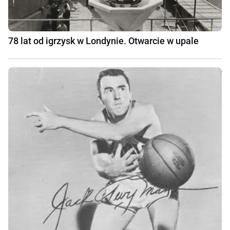
78 lat od igrzysk w Londynie. Otwarcie w upale