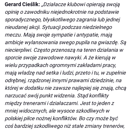
Gerard Cieślik:
„Działacze klubowi opierają swoją
opinię o zawodniku niejednokrotnie na podstawie
sporadycznego, błyskotliwego zagrania lub jednej
nieudanej akcji. Sytuacji podczas niedzielnego
meczu. Mają swoje sympatie i antypatie, mają
ambicje wylansowania swego pupila na gwiazdę. Są
niecierpliwi. Często przenoszą na teren działania w
sporcie swoje zawodowe nawyki. A że kierują w
wielu przypadkach ogromnymi zakładami pracy,
mają władzę nad setka i ludzi, przeto i tu, w zupełnie
odrębnej, rządzonej innymi prawami dziedzinie, na
której w dodatku nie zawsze najlepiej się znają, chcą
narzucać swój punkt widzenia. Stąd konflikty
między trenerami i działaczami. Jest to jeden z
mniej widocznych, ale wysoce szkodliwych w
polskiej piłce nożnej konfliktów. Bo czy może być
coś bardziej szkodliwego niż stałe zmiany trenerów,