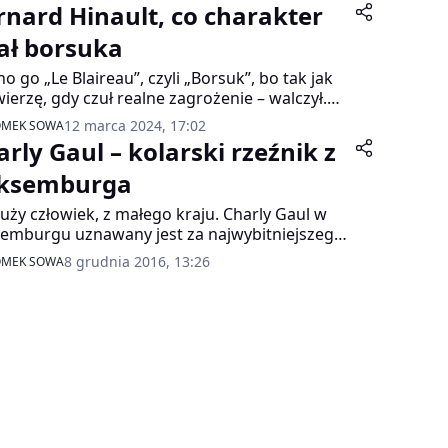
rnard Hinault, co charakter
ał borsuka
o go „Le Blaireau”, czyli „Borsuk”, bo tak jak
wierzę, gdy czuł realne zagrożenie – walczył.
afił też być okrutny; ciągle warczał; jechał z
12 marca 2024, 17:02
OMEK SOWA
śniętą szczęką, tak, jakby ściskał coś zębami.
arly Gaul – kolarski rzeźnik z
ym nieustępliwym charakterem szły w parze
rskie umiejętności. Pewnie dlatego Bernard
ksemburga
ult do dzisiaj wymieniany jest jako jeden z
uży człowiek, z małego kraju. Charly Gaul w
epszych…
emburgu uznawany jest za najwybitniejszego
towca ostatniego wieku. Na to wyróżnienie
8 grudnia 2016, 13:26
OMEK SOWA
ysoki kolarz w pełni zasłużył.