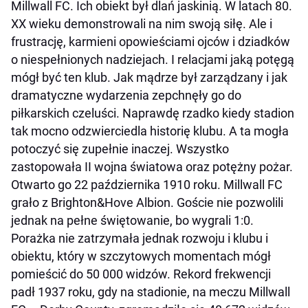
Millwall FC. Ich obiekt był dlań jaskinią. W latach 80.
XX wieku demonstrowali na nim swoją siłę. Ale i
frustrację, karmieni opowieściami ojców i dziadków
o niespełnionych nadziejach. I relacjami jaką potęgą
mógł być ten klub. Jak mądrze był zarządzany i jak
dramatyczne wydarzenia zepchnęły go do
piłkarskich czeluści. Naprawdę rzadko kiedy stadion
tak mocno odzwierciedla historię klubu. A ta mogła
potoczyć się zupełnie inaczej. Wszystko
zastopowała II wojna światowa oraz potężny pożar.
Otwarto go 22 października 1910 roku. Millwall FC
grało z Brighton&Hove Albion. Goście nie pozwolili
jednak na pełne świętowanie, bo wygrali 1:0.
Porażka nie zatrzymała jednak rozwoju i klubu i
obiektu, który w szczytowych momentach mógł
pomieścić do 50 000 widzów. Rekord frekwencji
padł 1937 roku, gdy na stadionie, na meczu Millwall