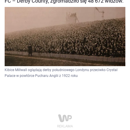
FC – Derby County, zgromadziło się 48 672 widzów.
Kibice Millwall oglądają derby południowego Londynu przeciwko Crystal
Palace w powtórce Pucharu Anglii z 1922 roku