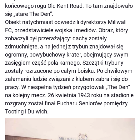
końcowego rogu Old Kent Road. To tam znajdowało
się „stare The Den”.
Obiekt natychmiast odwiedzili dyrektorzy Millwall
FC, przedstawiciele wojska i mediów. Obraz, który
zobaczyli był przerażający: dachy zostały
zdmuchnięte, a na jednej z trybun znajdował się
ogromny, powybuchowy krater, obejmujący swym
zasięgiem część pola karnego. Szczątki trybuny
zostały rozrzucone po całym boisku. Po chwilowym
załamaniu ludzie związani z klubem zabrali się do
pracy. W niespełna tydzień przygotowali „The Den”
na kolejny mecz. 26 kwietnia 1943 roku na stadionie
rozgrany został finał Pucharu Seniorów pomiędzy
Tooting i Dulwich.