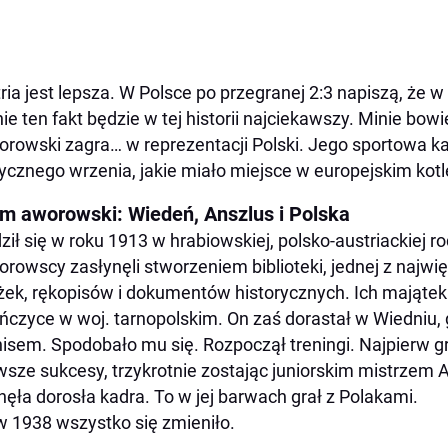
ria jest lepsza. W Polsce po przegranej 2:3 napiszą, że w
nie ten fakt będzie w tej historii najciekawszy. Minie bo
rowski zagra… w reprezentacji Polski. Jego sportowa kar
tycznego wrzenia, jakie miało miejsce w europejskim kotl
m aworowski: Wiedeń, Anszlus i Polska
ził się w roku 1913 w hrabiowskiej, polsko-austriackiej 
rowscy zasłynęli stworzeniem biblioteki, jednej z najwię
żek, rękopisów i dokumentów historycznych. Ich majątek
ńczyce w woj. tarnopolskim. On zaś dorastał w Wiedniu, 
nisem. Spodobało mu się. Rozpoczął treningi. Najpierw gr
wsze sukcesy, trzykrotnie zostając juniorskim mistrzem 
nęła dorosła kadra. To w jej barwach grał z Polakami.
w 1938 wszystko się zmieniło.