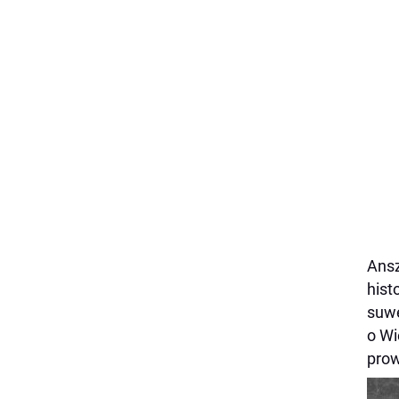
Ansz
hist
suwe
o Wi
prow