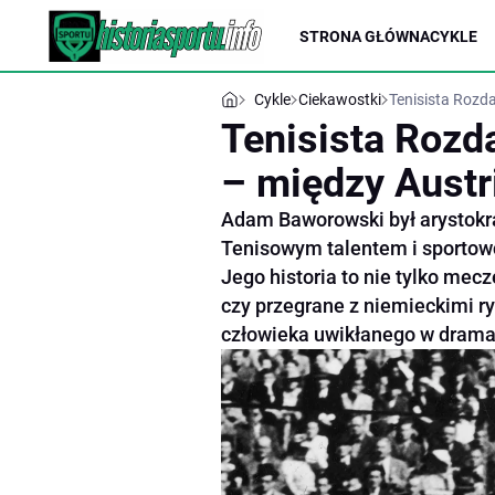
STRONA GŁÓWNA
CYKLE
Cykle
Ciekawostki
Tenisista Rozd
Tenisista Rozd
– między Austr
Adam Baworowski był arystokr
Tenisowym talentem i sporto
Jego historia to nie tylko mec
czy przegrane z niemieckimi ry
człowieka uwikłanego w dramaty