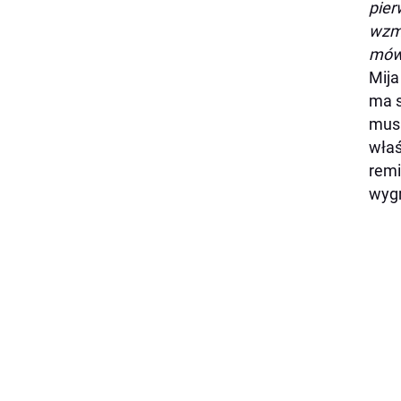
pier
wzma
mówi
Mija
ma s
musi
właś
remi
wyg