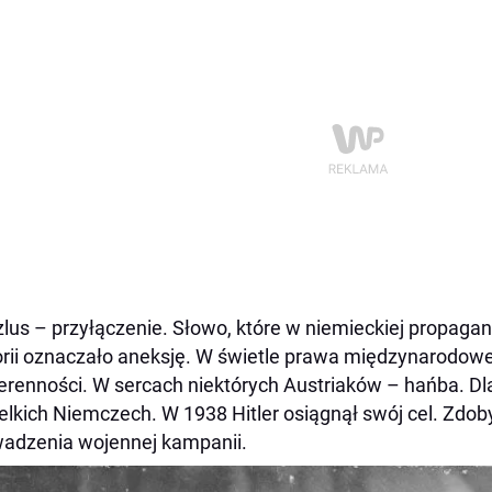
lus – przyłączenie. Słowo, które w niemieckiej propagan
orii oznaczało aneksję. W świetle prawa międzynarodow
renności. W sercach niektórych Austriaków – hańba. Dl
elkich Niemczech. W 1938 Hitler osiągnął swój cel. Zdoby
adzenia wojennej kampanii.