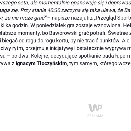
wszego seta, ale momentalnie opanowuje się i doprowad
ga się. Przy stanie 40:30 zaczyna się taka ulewa, że Ba
, że nie może grać”
– napisze nazajutrz „Przegląd Sport
 kilka godzin. W poniedziałek gra zostaje wznowiona. H
łabsze momenty, bo Baworowski grać potrafi. Świetnie z
 biegać od rogu do rogu kortu, by nie tracić punktów. 
ciwy rytm, przejmuje inicjatywę i ostatecznie wygrywa
su – po dwa. Kolejne, decydujące spotkanie pada łupem
rywa z
Ignacym Tłoczyńskim
, tym samym, którego wcze