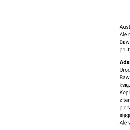
Aust
Ale 
Bawo
poli
Ada
Urod
Bawo
ksią
Kopi
z te
pier
sięg
Ale 