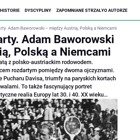
HISTORIE
DYSCYPLINY
ZAPOMNIANE STRZAŁY
O AUTORZE
arty. Adam Baworowski – między Austrią, Polską a Niemcami
arty. Adam Baworowski
ią, Polską a Niemcami
atą z polsko-austriackim rodowodem.
wcem rozdartym pomiędzy dwoma ojczyznami.
ze Pucharu Davisa, triumfy na paryskich kortach
walami. To także fascynujący portret
czne realia Europy lat 30. i 40. XX wieku…