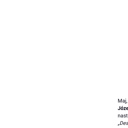
Maj,
Józ
nast
„Des