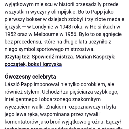
wyjątkowym miejscu w historii przesądziły przede
wszystkim wyczyny olimpijskie. Bo to Papp jako
pierwszy bokser w dziejach zdobył trzy złote medale
igrzysk — w Londynie w 1948 roku, w Helsinkach w
1952 oraz w Melbourne w 1956. Było to osiągnięcie
bez precedensu, które na długie lata uczyniło z
niego symbol sportowego mistrzostwa.
|Czytaj też:
Spowiedź mistrza. Marian Kasprzyk:
początek, boks i igrzyska
Ówczesny celebryta
László Papp imponował nie tylko dorobkiem, ale
również stylem. Uchodził za pięściarza szybkiego,
inteligentnego i obdarzonego znakomitym
wyczuciem walki. Znakiem rozpoznawczym była
jego lewa ręka, wspominana przez rywali i
komentatorów jako broń wyjątkowo groźna. Łączył