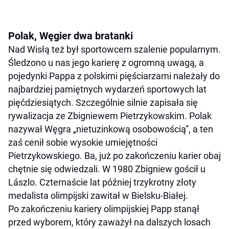
Polak, Węgier dwa bratanki
Nad Wisłą też był sportowcem szalenie popularnym.
Śledzono u nas jego karierę z ogromną uwagą, a
pojedynki Pappa z polskimi pięściarzami należały do
najbardziej pamiętnych wydarzeń sportowych lat
pięćdziesiątych. Szczególnie silnie zapisała się
rywalizacja ze Zbigniewem Pietrzykowskim. Polak
nazywał Węgra „nietuzinkową osobowością”, a ten
zaś cenił sobie wysokie umiejętności
Pietrzykowskiego. Ba, już po zakończeniu karier obaj
chętnie się odwiedzali. W 1980 Zbigniew gościł u
Lászlo. Czternaście lat później trzykrotny złoty
medalista olimpijski zawitał w Bielsku-Białej.
Po zakończeniu kariery olimpijskiej Papp stanął
przed wyborem, który zaważył na dalszych losach