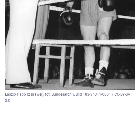
László Papp (z prawej), fot. Bundesarchiv, Bild 183-34311-0001 / CC-BY-SA
3.0