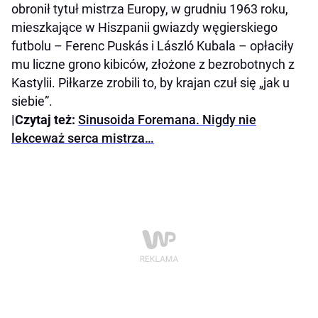
obronił tytuł mistrza Europy, w grudniu 1963 roku,
mieszkające w Hiszpanii gwiazdy węgierskiego
futbolu – Ferenc Puskás i László Kubala – opłaciły
mu liczne grono kibiców, złożone z bezrobotnych z
Kastylii. Piłkarze zrobili to, by krajan czuł się „jak u
siebie”.
|Czytaj też:
Sinusoida Foremana. Nigdy nie
lekceważ serca mistrza…