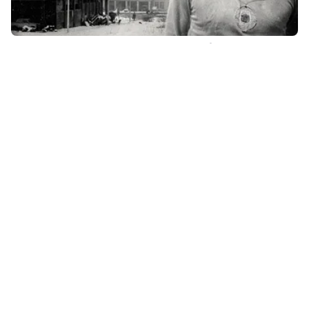
Wyszedł z mieszkania, żeby ratować sąsiada.
Historia Gorana Čengicia
"Przez siatkówkę nie znalazłam męża". Historia