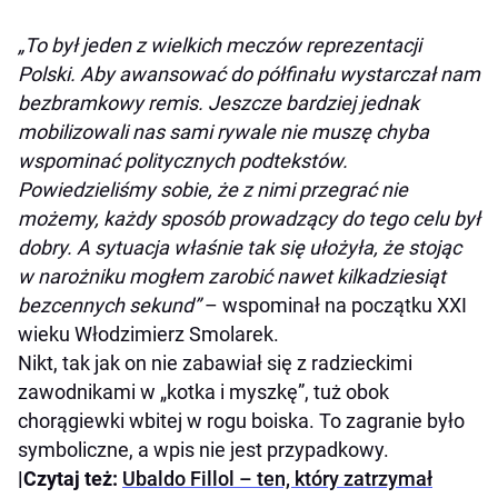
„To był jeden z wielkich meczów reprezentacji
Polski. Aby awansować do półfinału wystarczał nam
bezbramkowy remis. Jeszcze bardziej jednak
mobilizowali nas sami rywale nie muszę chyba
wspominać politycznych podtekstów.
Powiedzieliśmy sobie, że z nimi przegrać nie
możemy, każdy sposób prowadzący do tego celu był
dobry. A sytuacja właśnie tak się ułożyła, że stojąc
w narożniku mogłem zarobić nawet kilkadziesiąt
bezcennych sekund”
– wspominał na początku XXI
wieku Włodzimierz Smolarek.
Nikt, tak jak on nie zabawiał się z radzieckimi
zawodnikami w „kotka i myszkę”, tuż obok
chorągiewki wbitej w rogu boiska. To zagranie było
symboliczne, a wpis nie jest przypadkowy.
|Czytaj też:
Ubaldo Fillol – ten, który zatrzymał