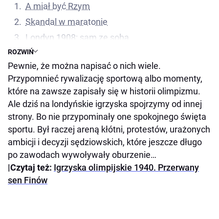
A miał być Rzym
Skandal w maratonie
Londyn 1908: sam ze sobą
ROZWIŃ
Gaidzik z polską krwią
Pewnie, że można napisać o nich wiele.
Przypomnieć rywalizację sportową albo momenty,
które na zawsze zapisały się w historii olimpizmu.
Ale dziś na londyńskie igrzyska spojrzymy od innej
strony. Bo nie przypominały one spokojnego święta
sportu. Był raczej areną kłótni, protestów, urażonych
ambicji i decyzji sędziowskich, które jeszcze długo
po zawodach wywoływały oburzenie…
|Czytaj też:
Igrzyska olimpijskie 1940. Przerwany
sen Finów