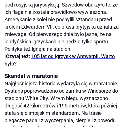
pod rosyjską jurysdykcją. Szwedów oburzyło to, że
ich flaga nie została prawidłowo wywieszona.
Amerykanie z kolei nie pochylili sztandaru przed
królem Edwardem VII, co prasa brytyjska uznała za
zniewagę. Od pierwszego dnia było jasne, że na
londyńskich igrzyskach nie będzie tylko sportu.
Polityka też lgnęła na stadion…
|Czytaj też:
105 lat od igrzysk w Antwerpii. Warto
było?
Skandal w maratonie
Najgłośniejsza historia wydarzyła się w maratonie.
Dystans poprowadzono od zamku w Windsorze do
stadionu White City. W tym biegu wyznaczono
długość 42 kilometrów i 195 metrów, która później
stała się olimpijskim standardem. Na trasie
biegacze padali z wyczerpania, cierpieli z powodu