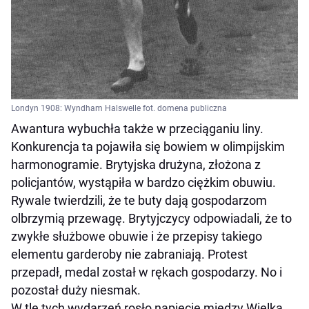
Londyn 1908: Wyndham Halswelle fot. domena publiczna
Awantura wybuchła także w przeciąganiu liny.
Konkurencja ta pojawiła się bowiem w olimpijskim
harmonogramie. Brytyjska drużyna, złożona z
policjantów, wystąpiła w bardzo ciężkim obuwiu.
Rywale twierdzili, że te buty dają gospodarzom
olbrzymią przewagę. Brytyjczycy odpowiadali, że to
zwykłe służbowe obuwie i że przepisy takiego
elementu garderoby nie zabraniają. Protest
przepadł, medal został w rękach gospodarzy. No i
pozostał duży niesmak.
W tle tych wydarzeń rosło napięcie między Wielką