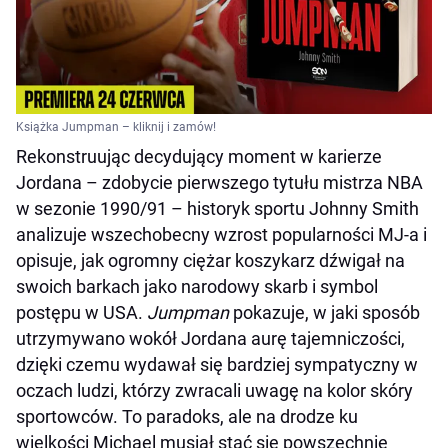
Książka Jumpman – kliknij i zamów!
Rekonstruując decydujący moment w karierze
Jordana – zdobycie pierwszego tytułu mistrza NBA
w sezonie 1990/91 – historyk sportu Johnny Smith
analizuje wszechobecny wzrost popularności MJ-a i
opisuje, jak ogromny ciężar koszykarz dźwigał na
swoich barkach jako narodowy skarb i symbol
postępu w USA.
Jumpman
pokazuje, w jaki sposób
utrzymywano wokół Jordana aurę tajemniczości,
dzięki czemu wydawał się bardziej sympatyczny w
oczach ludzi, którzy zwracali uwagę na kolor skóry
sportowców. To paradoks, ale na drodze ku
wielkości Michael musiał stać się powszechnie