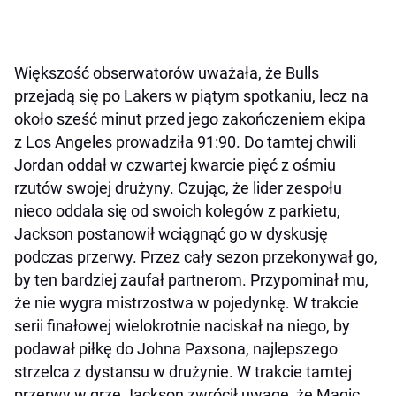
Większość obserwatorów uważała, że Bulls
przejadą się po Lakers w piątym spotkaniu, lecz na
około sześć minut przed jego zakończeniem ekipa
z Los Angeles prowadziła 91:90. Do tamtej chwili
Jordan oddał w czwartej kwarcie pięć z ośmiu
rzutów swojej drużyny. Czując, że lider zespołu
nieco oddala się od swoich kolegów z parkietu,
Jackson postanowił wciągnąć go w dyskusję
podczas przerwy. Przez cały sezon przekonywał go,
by ten bardziej zaufał partnerom. Przypominał mu,
że nie wygra mistrzostwa w pojedynkę. W trakcie
serii finałowej wielokrotnie naciskał na niego, by
podawał piłkę do Johna Paxsona, najlepszego
strzelca z dystansu w drużynie. W trakcie tamtej
przerwy w grze Jackson zwrócił uwagę, że Magic