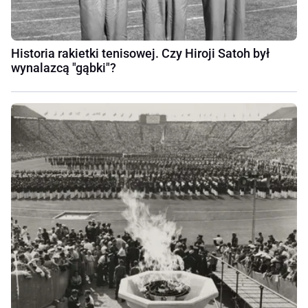
Historia rakietki tenisowej. Czy Hiroji Satoh był
wynalazcą "gąbki"?