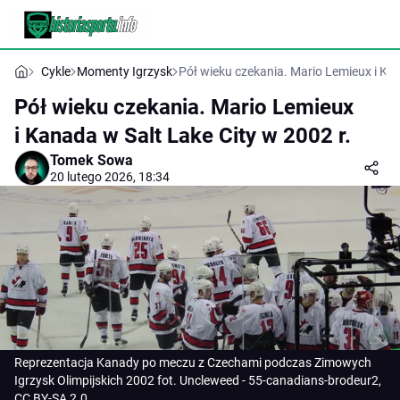
Cykle
Momenty Igrzysk
Pół wieku czekania. Mario Lemieux i Kan
Pół wieku czekania. Mario Lemieux
i Kanada w Salt Lake City w 2002 r.
Tomek Sowa
20 lutego 2026, 18:34
Reprezentacja Kanady po meczu z Czechami podczas Zimowych
Igrzysk Olimpijskich 2002 fot. Uncleweed - 55-canadians-brodeur2,
CC BY-SA 2.0