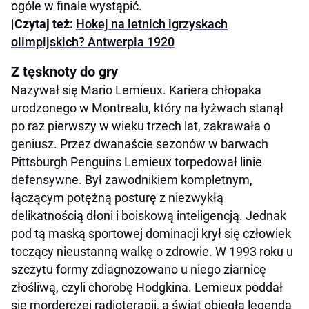
ogóle w finale wystąpić.
|Czytaj też:
Hokej na letnich igrzyskach
olimpijskich? Antwerpia 1920
Z tęsknoty do gry
Nazywał się Mario Lemieux. Kariera chłopaka
urodzonego w Montrealu, który na łyżwach stanął
po raz pierwszy w wieku trzech lat, zakrawała o
geniusz. Przez dwanaście sezonów w barwach
Pittsburgh Penguins Lemieux torpedował linie
defensywne. Był zawodnikiem kompletnym,
łączącym potężną posturę z niezwykłą
delikatnością dłoni i boiskową inteligencją. Jednak
pod tą maską sportowej dominacji krył się człowiek
toczący nieustanną walkę o zdrowie. W 1993 roku u
szczytu formy zdiagnozowano u niego ziarnicę
złośliwą, czyli chorobę Hodgkina. Lemieux poddał
się morderczej radioterapii, a świat obiegła legenda