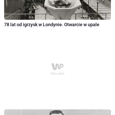
78 lat od igrzysk w Londynie. Otwarcie w upale