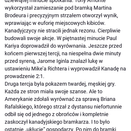
dziewiątej minucie spotkania. Tony Amonte
wykorzystał zamieszanie pod bramką Martina
Brodeura i precyzyjnym strzałem otworzył wynik,
wprawiając w euforię miejscowych kibiców.
Kanadyjczycy nie stracili jednak rezonu. Cierpliwie
budowali swoje akcje. W piętnastej minucie Paul
Kariya doprowadził do wyrównania. Jeszcze przed
końcem pierwszej tercji, na niespełna dwie minuty
przed syreną, Jarome Iginla znalazł lukę w
ustawieniu Mike’a Richtera i wyprowadził Kanadę na
prowadzenie 2:1.
Druga tercja była pokazem twardej, męskiej gry.
Każda ze stron miała swoje szanse. Ale to
Amerykanie zdołali wyrównać za sprawą Briana
Rafalskiego, którego strzał z dystansu niefortunnie
odbił się od jednego z obrońców i kompletnie
zaskoczył kanadyjskiego bramkarza. I to było
ostatnie „ukłucie” gospodarzy. Po nim do bramki