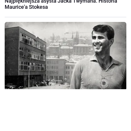
Najpiękniejsza asysta Jacka Twymana. Historia
Maurice'a Stokesa
Wyszedł z mieszkania, żeby ratować sąsiada.
Historia Gorana Čengicia