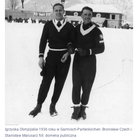
Igrzyska Olimpijskie 1936 roku w Garmisch-Partenkirchen: Bronisław Czech i
Stanisław Marusarz fot. domena publiczna