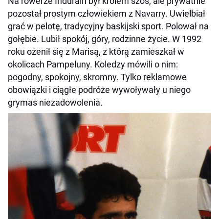
Na rowerze Indurain był królem szos, ale prywatnie
pozostał prostym człowiekiem z Navarry. Uwielbiał
grać w pelotę, tradycyjny baskijski sport. Polował na
gołębie. Lubił spokój, góry, rodzinne życie. W 1992
roku ożenił się z Marisą, z którą zamieszkał w
okolicach Pampeluny. Koledzy mówili o nim:
pogodny, spokojny, skromny. Tylko reklamowe
obowiązki i ciągłe podróże wywoływały u niego
grymas niezadowolenia.