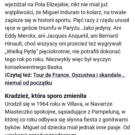
wjeżdżał na Pola Elizejskie, nikt nie miał już
wątpliwości, że Miguel Indurain to kolarz, na trwałe
zapisze się w historii sportu. Pięć razy z rzędu unosił
ręce w geście triumfu w Paryżu. Jako jedyny. Ani
Eddy Merckx, ani Jacques Anquetil, ani Bernard
Hinault, choć wszyscy oni przecież też wygrywali
„Wielką Pętlę” pięciokrotnie, nie potrafili dokonać
tego rok po roku. Niezwykły więc był wyczyn
konsekwentnego Baska.
|Czytaj też:
Tour de France. Oszustwa i skandale…
niemal od początku
Kradzież, która sporo zmieniła
Urodził się w 1964 roku w Villava, w Navarrze.
Miasteczko spokojne, sąsiadujące z Pampeluną, w
której co roku odbywa się słynna fiesta z gonitwami
byków. Miguel od dziecka miał jednak inne pasje. Od