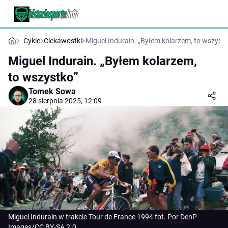
Cykle
Ciekawostki
Miguel Indurain. „Byłem kolarzem, to wszystk
Miguel Indurain. „Byłem kolarzem,
to wszystko”
Tomek Sowa
28 sierpnia 2025, 12:09
Miguel Indurain w trakcie Tour de France 1994 fot. Por DenP
Images/CC BY-SA 2.0