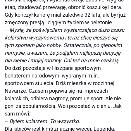
etap, zbudować przewagę, obronić koszulkę lidera.
Gdy kończył karierę miał zaledwie 32 lata, ale był już
zmęczony presją i ciągłym życiem w peletonie.
–
Myślę, że poświęciłem wystarczająco dużo czasu
kolarstwu wyczynowemu i teraz chcę cieszyć się
tym sportem jako hobby. Ostatecznie, po głębokim
namyśle, uważam, że podjąłem najlepszą decyzję
dla siebie i mojej rodziny. Oni też na mnie czekają.
Do dziś pozostaje w Hiszpanii sportowym
bohaterem narodowym, wybranym m.in.
sportowcem stulecia. Dziś mieszka w rodzinnej
Navarrze. Czasem pojawia się na imprezach
kolarskich, odbiera nagrody, promuje sport. Ale nie
goni za popularnością. Woli pozostać w cieniu. Jak
sam mówi:
–
Byłem kolarzem. To wszystko.
Dla kibiców jest kimś znacznie więcej. Legendą.