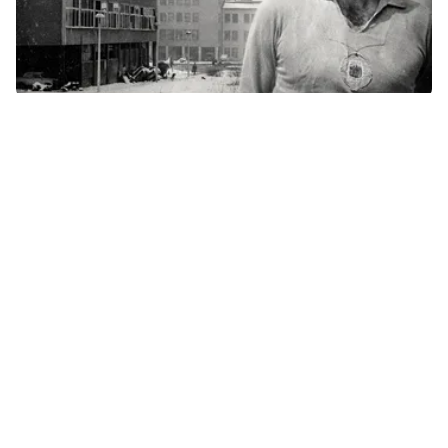
Wyszedł z mieszkania, żeby ratować sąsiada.
Historia Gorana Čengicia