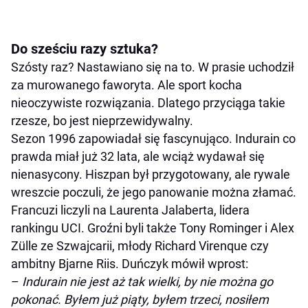
Do sześciu razy sztuka?
Szósty raz? Nastawiano się na to. W prasie uchodził
za murowanego faworyta. Ale sport kocha
nieoczywiste rozwiązania. Dlatego przyciąga takie
rzesze, bo jest nieprzewidywalny.
Sezon 1996 zapowiadał się fascynująco. Indurain co
prawda miał już 32 lata, ale wciąż wydawał się
nienasycony. Hiszpan był przygotowany, ale rywale
wreszcie poczuli, że jego panowanie można złamać.
Francuzi liczyli na Laurenta Jalaberta, lidera
rankingu UCI. Groźni byli także Tony Rominger i Alex
Zülle ze Szwajcarii, młody Richard Virenque czy
ambitny Bjarne Riis. Duńczyk mówił wprost:
–
Indurain nie jest aż tak wielki, by nie można go
pokonać. Byłem już piąty, byłem trzeci, nosiłem