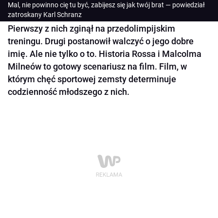
Mal, nie powinno cię tu być, zabijesz się jak twój brat — powiedział
zatroskany Karl Schranz
Pierwszy z nich zginął na przedolimpijskim
treningu. Drugi postanowił walczyć o jego dobre
imię. Ale nie tylko o to. Historia Rossa i Malcolma
Milneów to gotowy scenariusz na film. Film, w
którym chęć sportowej zemsty determinuje
codzienność młodszego z nich.