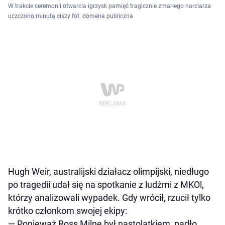
W trakcie ceremonii otwarcia igrzysk pamięć tragicznie zmarłego narciarza
uczczono minutą ciszy fot. domena publiczna
Hugh Weir, australijski działacz olimpijski, niedługo
po tragedii udał się na spotkanie z ludźmi z MKOl,
którzy analizowali wypadek. Gdy wrócił, rzucił tylko
krótko członkom swojej ekipy:
— Ponieważ Ross Milne był nastolatkiem, padło