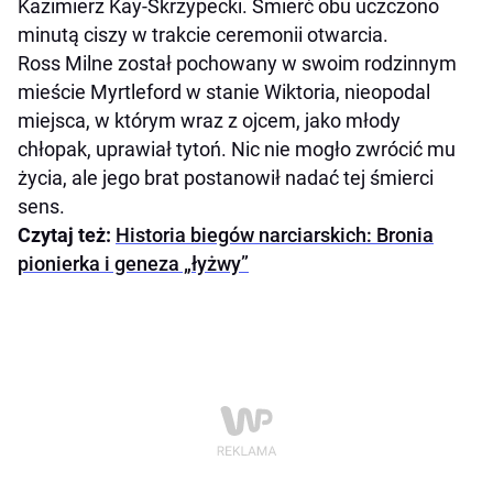
Kazimierz Kay-Skrzypecki. Śmierć obu uczczono
minutą ciszy w trakcie ceremonii otwarcia.
Ross Milne został pochowany w swoim rodzinnym
mieście Myrtleford w stanie Wiktoria, nieopodal
miejsca, w którym wraz z ojcem, jako młody
chłopak, uprawiał tytoń. Nic nie mogło zwrócić mu
życia, ale jego brat postanowił nadać tej śmierci
sens.
Czytaj też:
Historia biegów narciarskich: Bronia
pionierka i geneza „łyżwy”