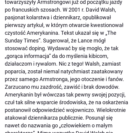
towarzyszyły Armstrongowi już od początku jazdy
po francuskich szosach. W 2001 r. David Walsh,
pasjonat kolarstwa i dziennikarz, opublikował
pierwszy artykuł, w którym otwarcie kwestionował
czystość Amerykanina. Tekst ukazał się w „The
Sunday Times”. Sugerował, że Lance mógł
stosować doping. Wydawać by się mogło, że tak
„gorąca informacja” da do myślenia kibicom,
działaczom i rywalom. Nic z tego! Walsh, zamiast
poparcia, został niemal natychmiast zaatakowany
przez samego Armstronga, jego otoczenie i fanów.
Zarzucano mu zazdrość, zawiść i brak dowodów.
Amerykanin był wówczas tak pewny swojej pozycji,
czuł tak silne wsparcie środowiska, że na oskarżenia
postanowił odpowiedzieć wojowniczo. Wielokrotnie
atakował dziennikarza publicznie. Posunął się
nawet do nazwania go „człowiekiem o małym