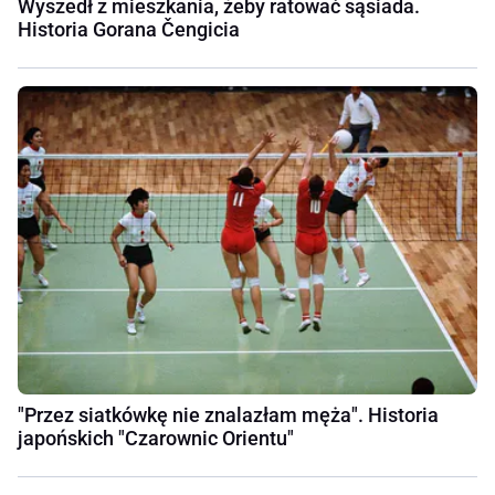
Wyszedł z mieszkania, żeby ratować sąsiada.
Historia Gorana Čengicia
"Przez siatkówkę nie znalazłam męża". Historia
japońskich "Czarownic Orientu"