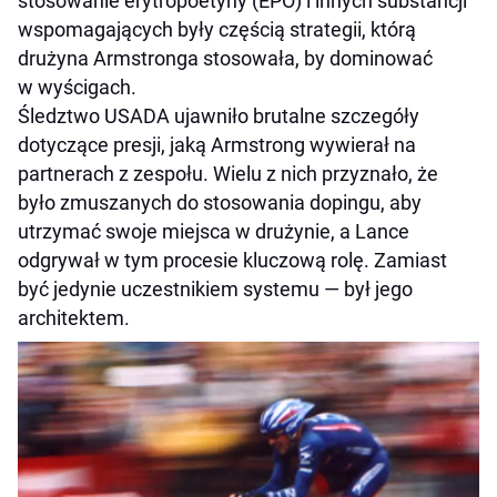
stosowanie erytropoetyny (EPO) i innych substancji
wspomagających były częścią strategii, którą
drużyna Armstronga stosowała, by dominować
w wyścigach.
Śledztwo USADA ujawniło brutalne szczegóły
dotyczące presji, jaką Armstrong wywierał na
partnerach z zespołu. Wielu z nich przyznało, że
było zmuszanych do stosowania dopingu, aby
utrzymać swoje miejsca w drużynie, a Lance
odgrywał w tym procesie kluczową rolę. Zamiast
być jedynie uczestnikiem systemu — był jego
architektem.