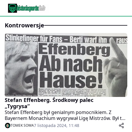
kontrowersje
Stefan Effenberg. Środkowy palec
„Tygrysa”
Stefan Effenberg był genialnym pomocnikiem. Z
Bayernem Monachium wygrywał Ligę Mistrzów. Był też
człowiekiem, który głośno manifestował swoje racje,
7 listopada 2024, 11:48
TOMEK SOWA
często w sposób, który sprawiał, że jedni go uwielbiali,