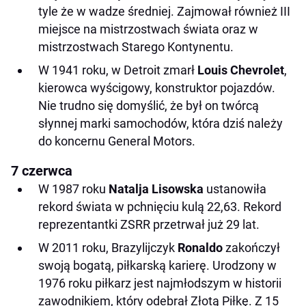
tyle że w wadze średniej. Zajmował również III
miejsce na mistrzostwach świata oraz w
mistrzostwach Starego Kontynentu.
W 1941 roku, w Detroit zmarł
Louis Chevrolet
,
kierowca wyścigowy, konstruktor pojazdów.
Nie trudno się domyślić, że był on twórcą
słynnej marki samochodów, która dziś należy
do koncernu General Motors.
7 czerwca
W 1987 roku
Natalja Lisowska
ustanowiła
rekord świata w pchnięciu kulą 22,63. Rekord
reprezentantki ZSRR przetrwał już 29 lat.
W 2011 roku, Brazylijczyk
Ronaldo
zakończył
swoją bogatą, piłkarską karierę. Urodzony w
1976 roku piłkarz jest najmłodszym w historii
zawodnikiem, który odebrał Złotą Piłkę. Z 15