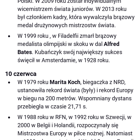
Polski. W 2009 roku został indywidualnym
wicemistrzem świata juniorów. W 2013 roku
był członkiem kadry, która wywalczyła brązowy
medal drużynowych mistrzostw świata.
W 1999 roku , w Filadelfii zmarł brązowy
medalista olimpijski w skoku w dal
Alfred
Bates
. Kubańczyk swój największy sukces
święcił w Amsterdamie, w 1928 roku.
10 czerwca
W 1979 roku
Marita Koch
, biegaczka z NRD,
ustanowiła rekord świata (były) i rekord Europy
w biegu na 200 metrów. Wspomniany dystans
przebiegła w czasie 21,71 s.
W 1988 roku w RFN, w 1992 roku w Szwecji, w
2000 w Belgii i Holandii, rozpoczynały się
Mistrzostwa Europy w piłce nożnej. Natomiast