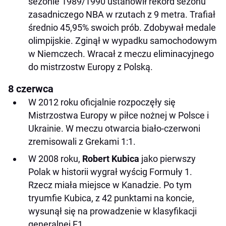
sezonie 1989/1990 ustanowił rekord sezonu
zasadniczego NBA w rzutach z 9 metra. Trafiał
średnio 45,95% swoich prób. Zdobywał medale
olimpijskie. Zginął w wypadku samochodowym
w Niemczech. Wracał z meczu eliminacyjnego
do mistrzostw Europy z Polską.
8 czerwca
W 2012 roku oficjalnie rozpoczęły się
Mistrzostwa Europy w piłce nożnej w Polsce i
Ukrainie. W meczu otwarcia biało-czerwoni
zremisowali z Grekami 1:1.
W 2008 roku,
Robert Kubica
jako pierwszy
Polak w historii wygrał wyścig Formuły 1.
Rzecz miała miejsce w Kanadzie. Po tym
tryumfie Kubica, z 42 punktami na koncie,
wysunął się na prowadzenie w klasyfikacji
generalnej F1.