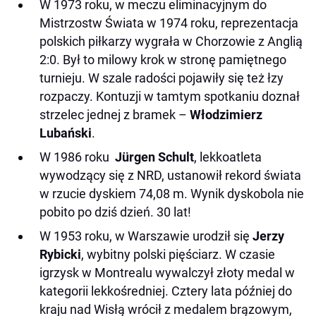
W 1973 roku, w meczu eliminacyjnym do
Mistrzostw Świata w 1974 roku, reprezentacja
polskich piłkarzy wygrała w Chorzowie z Anglią
2:0. Był to milowy krok w stronę pamiętnego
turnieju. W szale radości pojawiły się też łzy
rozpaczy. Kontuzji w tamtym spotkaniu doznał
strzelec jednej z bramek –
Włodzimierz
Lubański
.
W 1986 roku
Jürgen Schult
, lekkoatleta
wywodzący się z NRD, ustanowił rekord świata
w rzucie dyskiem 74,08 m. Wynik dyskobola nie
pobito po dziś dzień. 30 lat!
W 1953 roku, w Warszawie urodził się
Jerzy
Rybicki
, wybitny polski pięściarz. W czasie
igrzysk w Montrealu wywalczył złoty medal w
kategorii lekkośredniej. Cztery lata później do
kraju nad Wisłą wrócił z medalem brązowym,