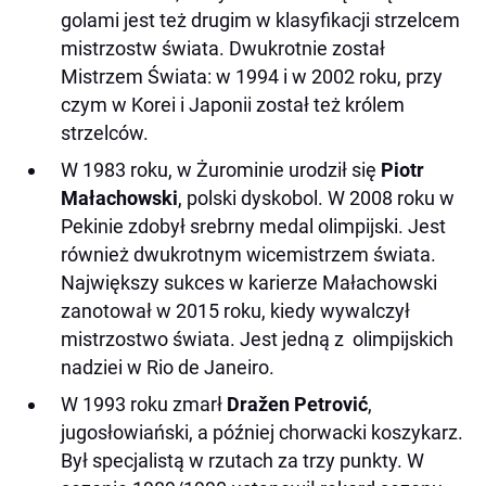
golami jest też drugim w klasyfikacji strzelcem
mistrzostw świata. Dwukrotnie został
Mistrzem Świata: w 1994 i w 2002 roku, przy
czym w Korei i Japonii został też królem
strzelców.
W 1983 roku, w Żurominie urodził się
Piotr
Małachowski
, polski dyskobol. W 2008 roku w
Pekinie zdobył srebrny medal olimpijski. Jest
również dwukrotnym wicemistrzem świata.
Największy sukces w karierze Małachowski
zanotował w 2015 roku, kiedy wywalczył
mistrzostwo świata. Jest jedną z olimpijskich
nadziei w Rio de Janeiro.
W 1993 roku zmarł
Dražen Petrović
,
jugosłowiański, a później chorwacki koszykarz.
Był specjalistą w rzutach za trzy punkty. W