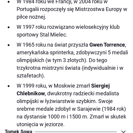
W 1984 roku we Francji, w 2004 roku w
Portugalii rozpoczęły się Mistrzostwa Europy w
piłce nożnej.
W 1997 roku rozwiązano wielosekcyjny klub
sportowy Stal Mielec.
W 1965 roku na świat przyszła
Gwen Torrence
,
amerykańska sprinterka, zdobywczyni 5 medali
olimpijskich (w tym 3 złotych). Do tego
trzykrotna mistrzyni świata (indywidualnie i w
sztafetach).
W 1999 roku, w Moskwie zmarł
Siergiej
Chlebnikow
, dwukrotny radziecki medalista
olimpijski w łyżwiarstwie szybkim. Swoje
srebrne medale zdobył w Sarajewie (1984 rok)
na dystansie 1000 m i 1500 m. Zmarł w skutek
utonięcia w jeziorze.
Tomek Sowa