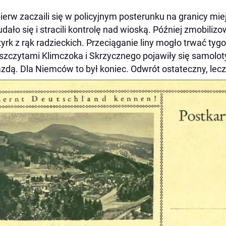
ierw zaczaili się w policyjnym posterunku na granicy miejs
udało się i stracili kontrolę nad wioską. Później zmobilizowa
yrk z rąk radzieckich. Przeciąganie liny mogło trwać tygo
szczytami Klimczoka i Skrzycznego pojawiły się samol
zdą. Dla Niemców to był koniec. Odwrót ostateczny, lec