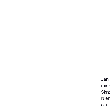
Jan
mies
Skrz
Niem
okup