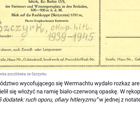
cka pocztówka ze Szczyrku
dztwo wycofującego się Wermachtu wydało rozkaz are
elił się włożyć na ramię biało-czerwoną opaskę. W rękop
 dodatek: ruch oporu, ofiary hitleryzmu”
w jednej z notat