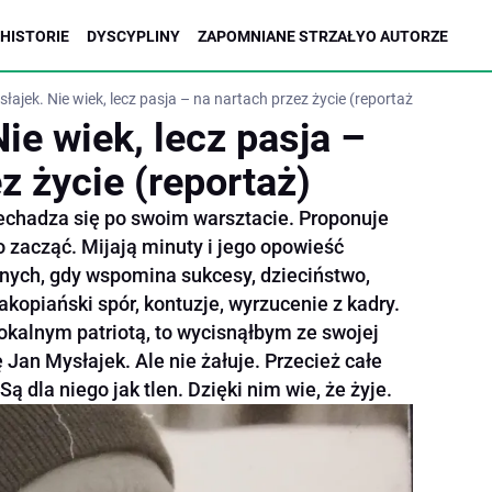
HISTORIE
DYSCYPLINY
ZAPOMNIANE STRZAŁY
O AUTORZE
łajek. Nie wiek, lecz pasja – na nartach przez życie (reportaż)
ie wiek, lecz pasja –
z życie (reportaż)
chadza się po swoim warsztacie. Proponuje
 zacząć. Mijają minuty i jego opowieść
snych, gdy wspomina sukcesy, dzieciństwo,
akopiański spór, kontuzje, wyrzucenie z kadry.
okalnym patriotą, to wycisnąłbym ze swojej
 Jan Mysłajek. Ale nie żałuje. Przecież całe
 Są dla niego jak tlen. Dzięki nim wie, że żyje.