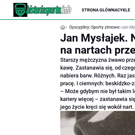
STRONA GŁÓWNA
CYKLE
Dyscypliny
Sporty zimowe
Jan Mys
Jan Mysłajek. N
na nartach prze
Starszy mężczyzna żwawo prze
kawę. Zastanawia się, od czego
nabiera barw. Różnych. Raz ja
pracę. I ciemnych: beskidzko-z
– Może gdybym nie był takim l
kariery więcej – zastanawia się
jego życie kręci się wokół nart.