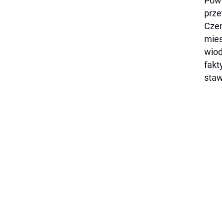
Powi
prze
Cze
mies
wiod
fakt
staw