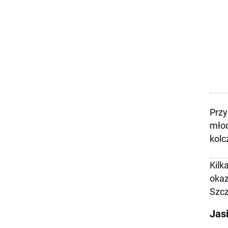
Przy
młod
kolc
Kilk
okaz
Szcz
Jas