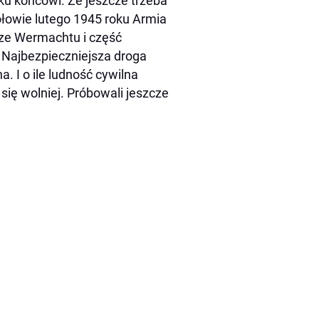
 ku końcowi. Że jeszcze trzeba
ołowie lutego 1945 roku Armia
rze Wermachtu i część
 Najbezpieczniejsza droga
. I o ile ludność cywilna
 się wolniej. Próbowali jeszcze