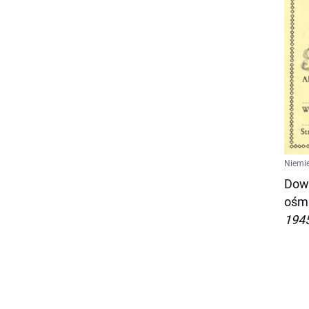
Niemie
Dowó
ośmi
1945