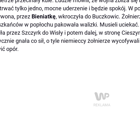
etrze przecinały kule. Ludzie mówili, że wojna zbliża się
trwać tylko jedno, mocne uderzenie i będzie spokój. W p
rwona, przez
Bieniatkę
, wkroczyła do Buczkowic. Żołnie
zkańców w popłochu pakowała walizki. Musieli uciekać.
ła przez Szczyrk do Wisły i potem dalej, w stronę Cieszyna
ycznie gnała co sił, o tyle niemieccy żołnierze wycofywali
ić opór.