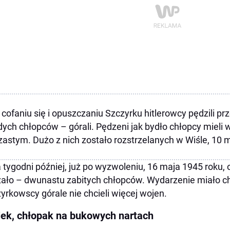
 cofaniu się i opuszczaniu Szczyrku hitlerowcy pędzili pr
ych chłopców – górali. Pędzeni jak bydło chłopcy mieli 
zastym. Dużo z nich zostało rozstrzelanych w Wiśle, 10 
a tygodni później, już po wyzwoleniu, 16 maja 1945 roku, 
ało – dwunastu zabitych chłopców. Wydarzenie miało cha
yrkowscy górale nie chcieli więcej wojen.
iek, chłopak na bukowych nartach