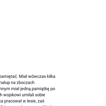
pamiętać. Miał wówczas kilka
chałup na zboczach
innym miał jedną pamiątkę po
ch wojskowi umilali sobie
nka pracował w lesie, zaś