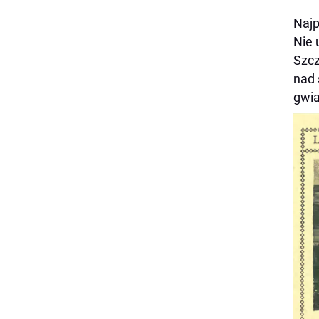
Najp
Nie 
Szcz
nad 
gwia