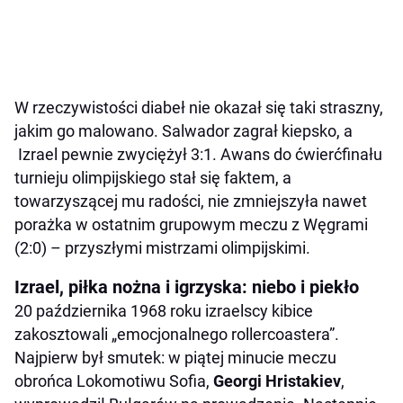
W rzeczywistości diabeł nie okazał się taki straszny,
jakim go malowano. Salwador zagrał kiepsko, a
Izrael pewnie zwyciężył 3:1. Awans do ćwierćfinału
turnieju olimpijskiego stał się faktem, a
towarzyszącej mu radości, nie zmniejszyła nawet
porażka w ostatnim grupowym meczu z Węgrami
(2:0) – przyszłymi mistrzami olimpijskimi.
Izrael, piłka nożna i igrzyska: niebo i piekło
20 października 1968 roku izraelscy kibice
zakosztowali „emocjonalnego rollercoastera”.
Najpierw był smutek: w piątej minucie meczu
obrońca Lokomotiwu Sofia,
Georgi Hristakiev
,