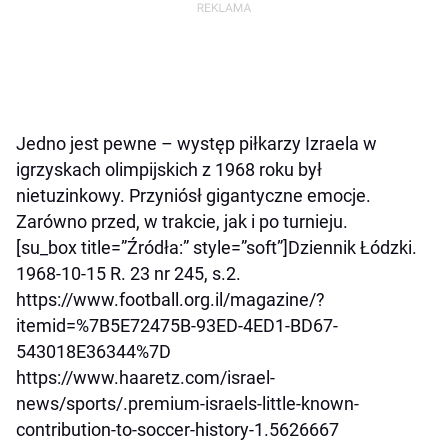
Jedno jest pewne – występ piłkarzy Izraela w
igrzyskach olimpijskich z 1968 roku był
nietuzinkowy. Przyniósł gigantyczne emocje.
Zarówno przed, w trakcie, jak i po turnieju.
[su_box title=”Źródła:” style=”soft”]Dziennik Łódzki.
1968-10-15 R. 23 nr 245, s.2.
https://www.football.org.il/magazine/?
itemid=%7B5E72475B-93ED-4ED1-BD67-
543018E36344%7D
https://www.haaretz.com/israel-
news/sports/.premium-israels-little-known-
contribution-to-soccer-history-1.5626667