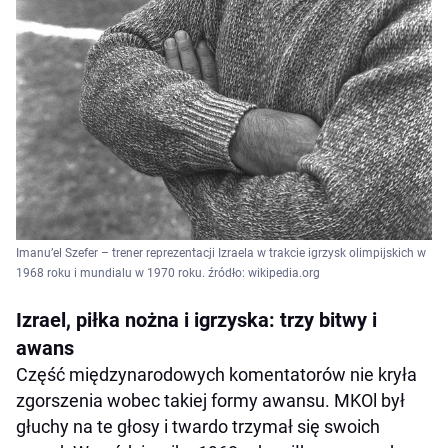
Imanu’el Szefer – trener reprezentacji Izraela w trakcie igrzysk olimpijskich w
1968 roku i mundialu w 1970 roku. źródło: wikipedia.org
Izrael, piłka nożna i igrzyska: trzy bitwy i
awans
Część międzynarodowych komentatorów nie kryła
zgorszenia wobec takiej formy awansu. MKOl był
głuchy na te głosy i twardo trzymał się swoich