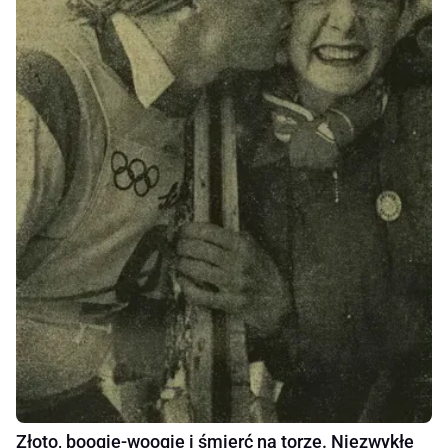
Złoto, boogie-woogie i śmierć na torze. Niezwykłe