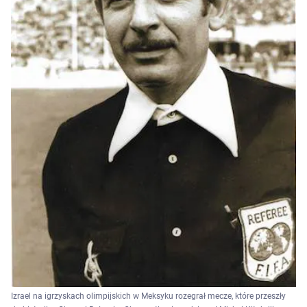
Izrael na igrzyskach olimpijskich w Meksyku rozegrał mecze, które przeszły