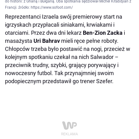
do historii: z Ghaną i Bułgarią. Oba spotkania sędziował Michel Kitabdjian z
Francji. źródło: https://www.sofoot.com/
Reprezentanci Izraela swój premierowy start na
igrzyskach przypłacali siniakami, krwiakami i
otarciami. Przez dwa dni lekarz
Ben-Zion Zacka
i
masażysta
Uri Bahrav
mieli ręce pełne roboty.
Chłopców trzeba było postawić na nogi, przecież w
kolejnym spotkaniu czekał na nich Salwador –
przeciwnik trudny, szybki, grający porywający i
nowoczesny futbol. Tak przynajmniej swoim
podopiecznym przedstawił go trener Szefer.