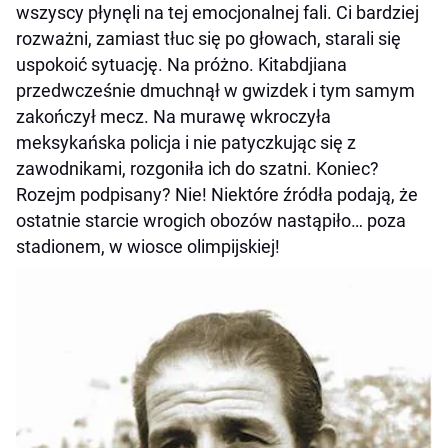
wszyscy płynęli na tej emocjonalnej fali. Ci bardziej
rozważni, zamiast tłuc się po głowach, starali się
uspokoić sytuację. Na próżno. Kitabdjiana
przedwcześnie dmuchnął w gwizdek i tym samym
zakończył mecz. Na murawę wkroczyła
meksykańska policja i nie patyczkując się z
zawodnikami, rozgoniła ich do szatni. Koniec?
Rozejm podpisany? Nie! Niektóre źródła podają, że
ostatnie starcie wrogich obozów nastąpiło… poza
stadionem, w wiosce olimpijskiej!