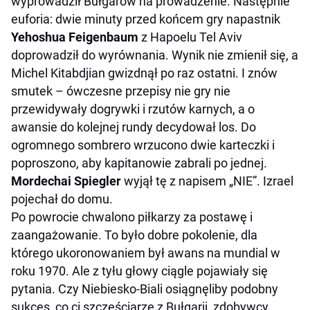
wyprowadził Bułgarów na prowadzenie. Następnie
euforia: dwie minuty przed końcem gry napastnik
Yehoshua Feigenbaum
z Hapoelu Tel Aviv
doprowadził do wyrównania. Wynik nie zmienił się, a
Michel Kitabdjian gwizdnął po raz ostatni. I znów
smutek – ówczesne przepisy nie gry nie
przewidywały dogrywki i rzutów karnych, a o
awansie do kolejnej rundy decydował los. Do
ogromnego sombrero wrzucono dwie karteczki i
poproszono, aby kapitanowie zabrali po jednej.
Mordechai Spiegler
wyjął tę z napisem „NIE”. Izrael
pojechał do domu.
Po powrocie chwalono piłkarzy za postawę i
zaangażowanie. To było dobre pokolenie, dla
którego ukoronowaniem był awans na mundial w
roku 1970. Ale z tyłu głowy ciągle pojawiały się
pytania. Czy Niebiesko-Biali osiągnęliby podobny
sukces, co ci szczęściarze z Bułgarii, zdobywcy