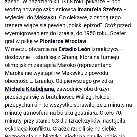
zasad. W październiku 1968 roku piłkarze – pod
wodzą nowego szkoleniowca
Imanu’ela Szefera
–
wylecieli do
Meksyku
. Co ciekawe, z osobą tego
trenera wiąże się pewien „polski epizod”. Otóż przed
wyemigrowaniem do Izraela, do 1950 roku, Szefer
grał w piłkę w
Pionierze Wrocław
.
W meczu otwarcia na
Estadio León
Izraelczycy –
dosłownie – starli się z Ghaną, która na turnieju
olimpijskim zastąpiła Maroko (reprezentanci
Maroka nie wystąpili w Meksyku z powodu
obecności… Izraela). Od pierwszego gwizdka
Michela Kitabdjiana
, zawodnicy obu drużyn
prześcigali się w brutalności. Wślizgi, łokcie,
przepychanki – to wszystko sprawiło, że z minuty na
minutę atmosfera na boisku gęstniała. Około 70.
minuty, przy stanie 5:3 dla Izraelczyków, nastąpiła
eskalacja konfliktu. Gracze rzucili się na siebie.
Rozpoczęła się bijatyka. Kiedy na chwilę udało się