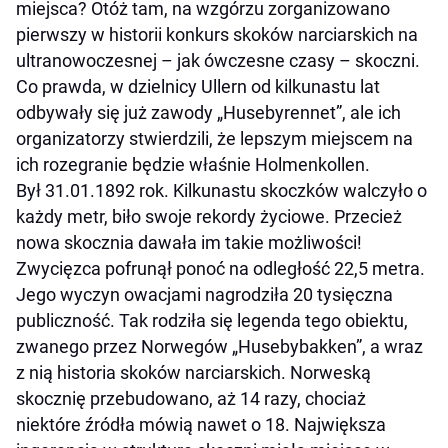
miejsca? Otóż tam, na wzgórzu zorganizowano
pierwszy w historii konkurs skoków narciarskich na
ultranowoczesnej – jak ówczesne czasy – skoczni.
Co prawda, w dzielnicy Ullern od kilkunastu lat
odbywały się już zawody „Husebyrennet”, ale ich
organizatorzy stwierdzili, że lepszym miejscem na
ich rozegranie będzie właśnie Holmenkollen.
Był 31.01.1892 rok. Kilkunastu skoczków walczyło o
każdy metr, biło swoje rekordy życiowe. Przecież
nowa skocznia dawała im takie możliwości!
Zwycięzca pofrunął ponoć na odległość 22,5 metra.
Jego wyczyn owacjami nagrodziła 20 tysięczna
publiczność. Tak rodziła się legenda tego obiektu,
zwanego przez Norwegów „Husebybakken”, a wraz
z nią historia skoków narciarskich. Norweską
skocznię przebudowano, aż 14 razy, chociaż
niektóre źródła mówią nawet o 18. Największa