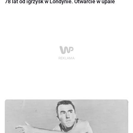
78 lat od igrzysk w Londynie. Otwarcie w upale