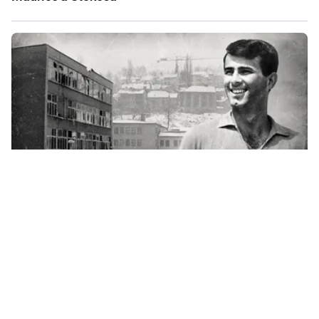
Wyszedł z mieszkania, żeby ratować sąsiada.
Historia Gorana Čengicia