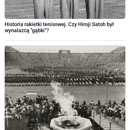
Historia rakietki tenisowej. Czy Hiroji Satoh był
wynalazcą "gąbki"?