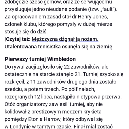
zdobędzie sześć gemów, oraz że serwującemu
przysługuje jedno nieudane podanie (tzw. „fault”).
Za opracowaniem zasad stał dr Henry Jones,
członek klubu, którego pomysły w dużej mierze
stosuje się do dziś.
|Czytaj też:
Mężczyzna dźgnął ją nożem.
Utalentowana tenisistka osunęła się na ziemię
Pierwszy turniej Wimbledon
Do rywalizacji zgłosiło się 22 zawodników, ale
ostatecznie na starcie stanęło 21. Turniej szybko się
rozkręcił, z 11 zawodników drugiego dnia zostało
sześciu, a potem trzech. Po półfinałach,
rozegranych 12 lipca, nastąpiła nietypowa przerwa.
Otóż organizatorzy zawiesili turniej, aby nie
kolidował z prestiżowym meczem krykieta
pomiędzy Eton a Harrow, który odbywał się
w Londynie w tamtym czasie. Finał miał zostać