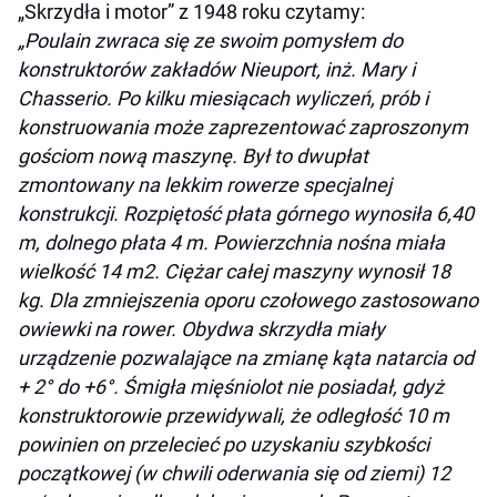
„Skrzydła i motor” z 1948 roku czytamy:
„Poulain zwraca się ze swoim pomysłem do
konstruktorów zakładów Nieuport, inż. Mary i
Chasserio. Po kilku miesiącach wyliczeń, prób i
konstruowania może zaprezentować zaproszonym
gościom nową maszynę. Był to dwupłat
zmontowany na lekkim rowerze specjalnej
konstrukcji. Rozpiętość płata górnego wynosiła 6,40
m, dolnego płata 4 m. Powierzchnia nośna miała
wielkość 14 m2. Ciężar całej maszyny wynosił 18
kg. Dla zmniejszenia oporu czołowego zastosowano
owiewki na rower. Obydwa skrzydła miały
urządzenie pozwalające na zmianę kąta natarcia od
+ 2° do +6°. Śmigła mięśniolot nie posiadał, gdyż
konstruktorowie przewidywali, że odległość 10 m
powinien on przelecieć po uzyskaniu szybkości
początkowej (w chwili oderwania się od ziemi) 12