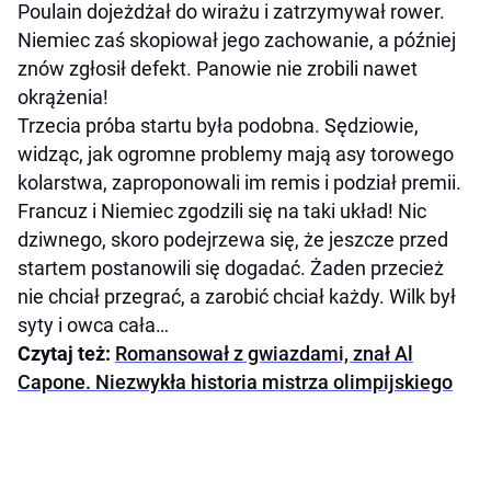
Poulain dojeżdżał do wirażu i zatrzymywał rower.
Niemiec zaś skopiował jego zachowanie, a później
znów zgłosił defekt. Panowie nie zrobili nawet
okrążenia!
Trzecia próba startu była podobna. Sędziowie,
widząc, jak ogromne problemy mają asy torowego
kolarstwa, zaproponowali im remis i podział premii.
Francuz i Niemiec zgodzili się na taki układ! Nic
dziwnego, skoro podejrzewa się, że jeszcze przed
startem postanowili się dogadać. Żaden przecież
nie chciał przegrać, a zarobić chciał każdy. Wilk był
syty i owca cała…
Czytaj też:
Romansował z gwiazdami, znał Al
Capone. Niezwykła historia mistrza olimpijskiego