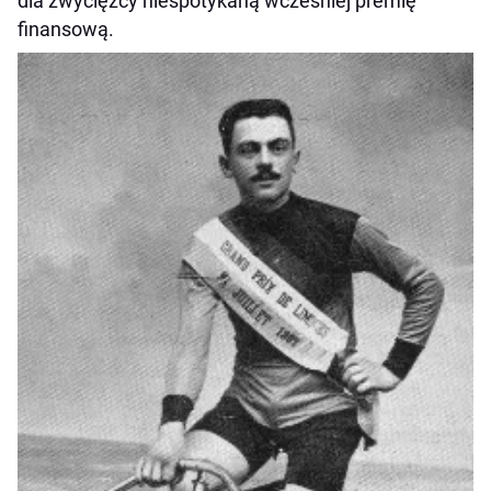
dla zwycięzcy niespotykaną wcześniej premię
finansową.