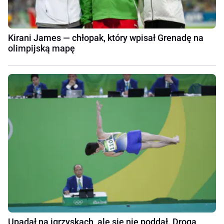
Kirani James — chłopak, który wpisał Grenadę na
olimpijską mapę
Upadał na igrzyskach, ale się nie poddał. Droga