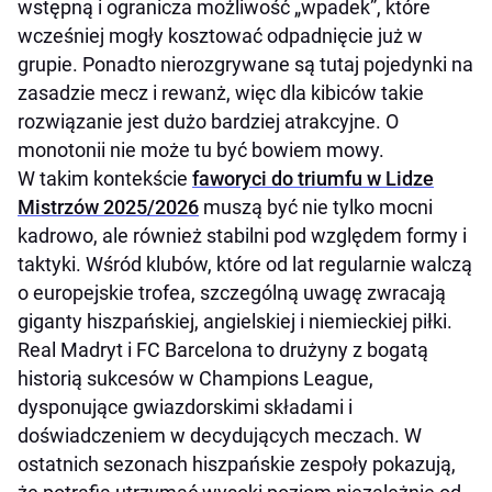
wstępną i ogranicza możliwość „wpadek”, które
wcześniej mogły kosztować odpadnięcie już w
grupie. Ponadto nierozgrywane są tutaj pojedynki na
zasadzie mecz i rewanż, więc dla kibiców takie
rozwiązanie jest dużo bardziej atrakcyjne. O
monotonii nie może tu być bowiem mowy.
W takim kontekście
faworyci do triumfu w Lidze
Mistrzów 2025/2026
muszą być nie tylko mocni
kadrowo, ale również stabilni pod względem formy i
taktyki. Wśród klubów, które od lat regularnie walczą
o europejskie trofea, szczególną uwagę zwracają
giganty hiszpańskiej, angielskiej i niemieckiej piłki.
Real Madryt i FC Barcelona to drużyny z bogatą
historią sukcesów w Champions League,
dysponujące gwiazdorskimi składami i
doświadczeniem w decydujących meczach. W
ostatnich sezonach hiszpańskie zespoły pokazują,