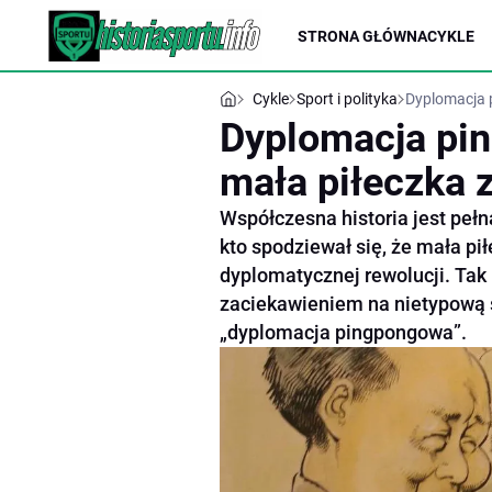
STRONA GŁÓWNA
CYKLE
Cykle
Sport i polityka
Dyplomacja p
Dyplomacja pin
mała piłeczka z
Współczesna historia jest pełn
kto spodziewał się, że mała p
dyplomatycznej rewolucji. Tak b
zaciekawieniem na nietypową 
„dyplomacja pingpongowa”.