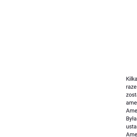
Kilk
raze
zost
amer
Amer
Była
usta
Amer