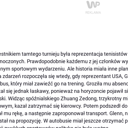
stnikiem tamtego turnieju była reprezentacja tenisistó
noczonych. Prawdopodobnie każdemu z jej członków wyd
jnym sportowym wydarzeniu. Ale historia miała inne plan
a zdarzeń rozpoczęła się wtedy, gdy reprezentant USA, G
bus, który miał zawieźć go na trening. Groziła mu absencj
ał się jednak łaskawy, ponieważ na horyzoncie pojawił si
ski. Widząc spóźnialskiego Zhuang Zedong, trzykrotny mi
owym, kazał zatrzymać się kierowcy. Potem podszedł d
ł mu rękę, a następnie zaproponował transport. Glenn, ni
stał na propozycję. W autobusie miał jeszcze otrzymać p