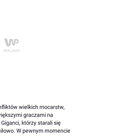
liktów wielkich mocarstw,
większymi graczami na
iganci, którzy starali się
b siłowo. W pewnym momencie