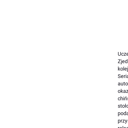
Ucze
Zjed
kole
Seri
auto
okaz
chiń
stoł
poda
przy