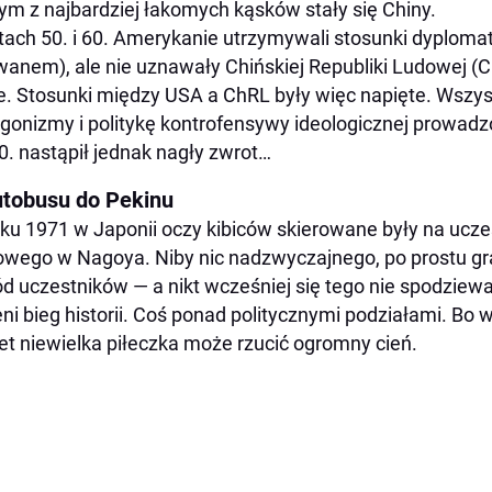
ym z najbardziej łakomych kąsków stały się Chiny.
tach 50. i 60. Amerykanie utrzymywali stosunki dyploma
wanem), ale nie uznawały Chińskiej Republiki Ludowej 
e. Stosunki między USA a ChRL były więc napięte. Wszy
gonizmy i politykę kontrofensywy ideologicznej prowad
70. nastąpił jednak nagły zwrot…
utobusu do Pekinu
ku 1971 w Japonii oczy kibiców skierowane były na uczes
owego w Nagoya. Niby nic nadzwyczajnego, po prostu gra
d uczestników — a nikt wcześniej się tego nie spodziewał
ni bieg historii. Coś ponad politycznymi podziałami. Bo 
t niewielka piłeczka może rzucić ogromny cień.