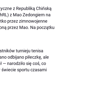
tyczne z Republiką Chińską
(ChRL) z Mao Zedongiem na
stko przez zimnowojenne
zoną przez Mao. Na początku
tników turnieju tenisa
no odbijano piłeczkę, ale
 — narodziło się coś, co
w świecie sportu czasami