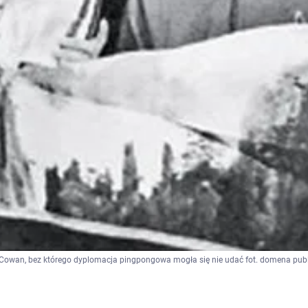
Cowan, bez którego dyplomacja pingpongowa mogła się nie udać fot. domena pub