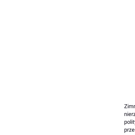
Zimn
nier
poli
prze