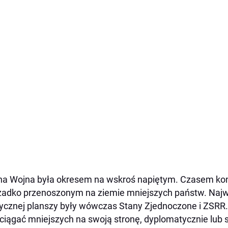
a Wojna była okresem na wskroś napiętym. Czasem konf
zadko przenoszonym na ziemie mniejszych państw. Naj
tycznej planszy były wówczas Stany Zjednoczone i ZSRR. G
ciągać mniejszych na swoją stronę, dyplomatycznie lu