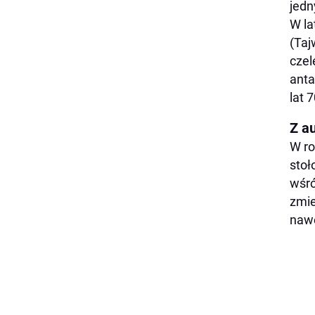
jedn
W la
(Taj
czel
anta
lat 
Z a
W ro
stoł
wśró
zmie
nawe