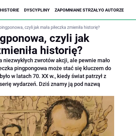
HISTORIE
DYSCYPLINY
ZAPOMNIANE STRZAŁY
O AUTORZE
ingponowa, czyli jak mała piłeczka zmieniła historię?
gponowa, czyli jak
mieniła historię?
a niezwykłych zwrotów akcji, ale pewnie mało
iłeczka pingpongowa może stać się kluczem do
yło w latach 70. XX w., kiedy świat patrzył z
serię wydarzeń. Dziś znamy ją pod nazwą