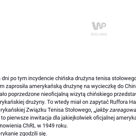
a dni po tym incydencie chińska drużyna tenisa stołoweg
m zaprosiła amerykańską drużynę na wycieczkę do Chin
ało poprzedzone nieoficjalną wizytą chińskiego przedst
ykańskiej drużyny. To wtedy miał on zapytać Ruffora Ha
ykańskiej Związku Tenisa Stołowego,
„jakby zareagowa
 to pierwsze inwitacja dla jakiejkolwiek oficjalnej ameryk
nowienia ChRL w 1949 roku.
ykanie zgodzili się.