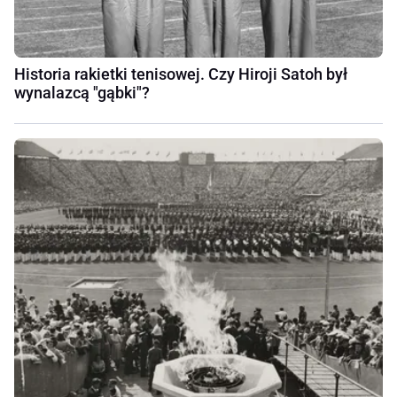
Historia rakietki tenisowej. Czy Hiroji Satoh był
wynalazcą "gąbki"?