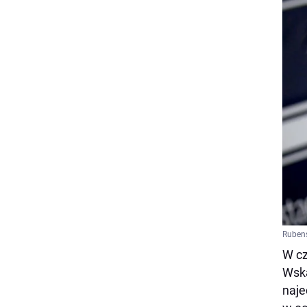
Rubens
W cz
Wska
naje