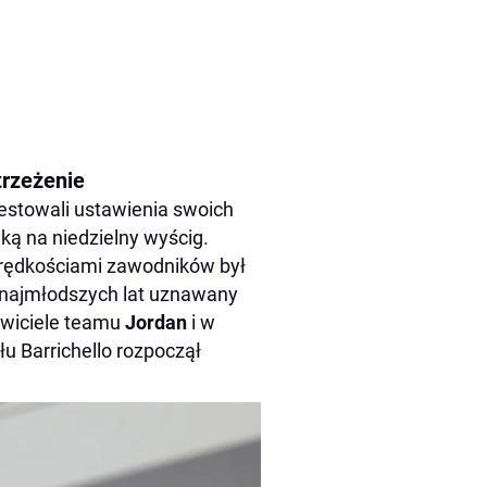
trzeżenie
testowali ustawienia swoich
ką na niedzielny wyścig.
prędkościami zawodników był
d najmłodszych lat uznawany
tawiciele teamu
Jordan
i w
u Barrichello rozpoczął