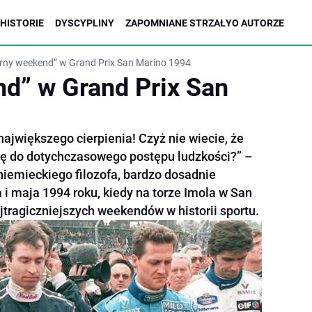
HISTORIE
DYSCYPLINY
ZAPOMNIANE STRZAŁY
O AUTORZE
rny weekend” w Grand Prix San Marino 1994
d” w Grand Prix San
największego cierpienia! Czyż nie wiecie, że
się do dotychczasowego postępu ludzkości?” –
niemieckiego filozofa, bardzo dosadnie
 i maja 1994 roku, kiedy na torze Imola w San
jtragiczniejszych weekendów w historii sportu.