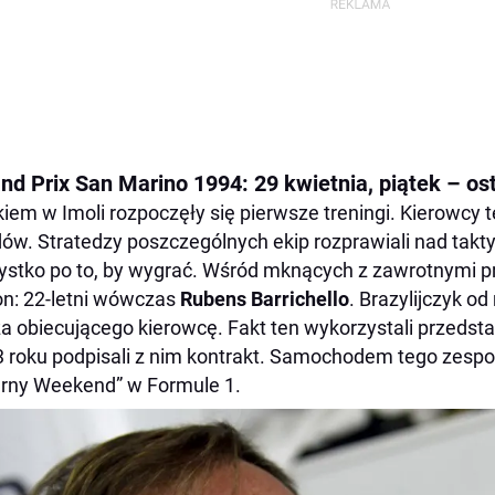
nd Prix San Marino 1994: 29 kwietnia, piątek – os
iem w Imoli rozpoczęły się pierwsze treningi. Kierowcy 
dów. Stratedzy poszczególnych ekip rozprawiali nad takty
stko po to, by wygrać. Wśród mknących z zawrotnymi 
on: 22-letni wówczas
Rubens Barrichello
. Brazylijczyk o
za obiecującego kierowcę. Fakt ten wykorzystali przeds
 roku podpisali z nim kontrakt. Samochodem tego zespoł
rny Weekend” w Formule 1.