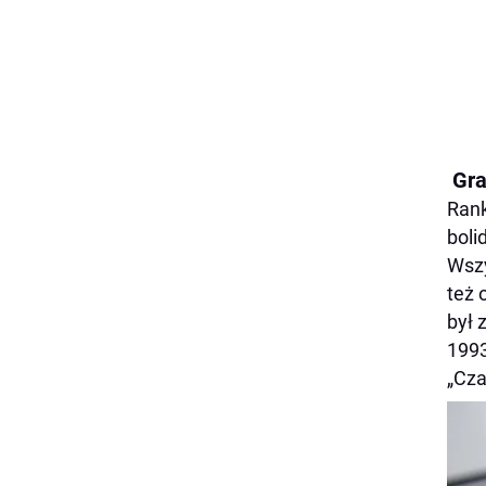
Gra
Rank
boli
Wszy
też 
był 
1993
„Cza