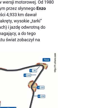
w wersji motorowej. Od 1980
nym przez słynnego
Enzo
ości 4,933 km dawał
kręty, wysokie „tarki”
ch) i jazdę odwrotną do
agający, a do tego
ktu świat zobaczył na