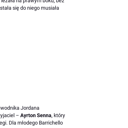
 leżała na prawym boku, bez
ostała się do niego musiała
awodnika Jordana
yjaciel –
Ayrton Senna
, który
gi. Dla młodego Barrichello