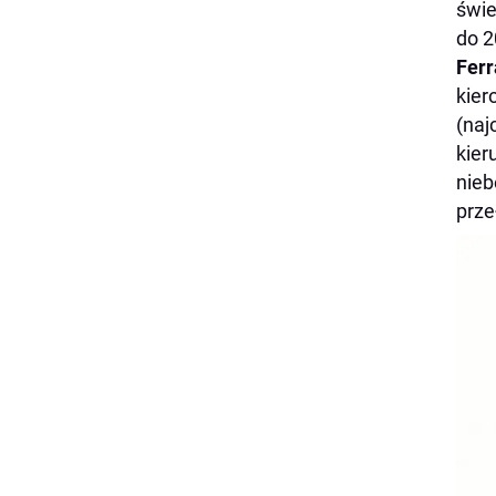
świe
do 2
Ferr
kier
(naj
kier
nieb
prze