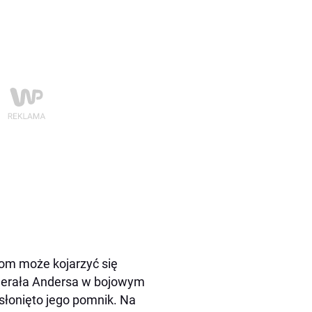
om może kojarzyć się
enerała Andersa w bojowym
dsłonięto jego pomnik. Na