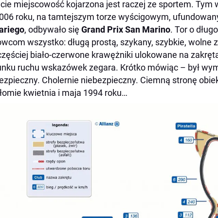
cie miejscowość kojarzona jest raczej ze sportem. Tym 
006 roku, na tamtejszym torze wyścigowym, ufundowa
ariego
, odbywało się
Grand Prix San Marino
. Tor o dług
owcom wszystko: długą prostą, szykany, szybkie, wolne za
częściej biało-czerwone krawężniki ulokowane na zakręta
unku ruchu wskazówek zegara. Krótko mówiąc – był wym
ezpieczny. Cholernie niebezpieczny. Ciemną stronę obie
łomie kwietnia i maja 1994 roku…