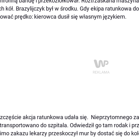
hronną bandę i przekoziołkował. Roztrzaskana maszyna
ch kół. Brazylijczyk był w środku. Gdy ekipa ratunkowa d
ować prędko: kierowca dusił się własnym językiem.
zczęście akcja ratunkowa udała się. Nieprzytomnego z
transportowano do szpitala. Odwiedził go tam rodak i prz
mo zakazu lekarzy przeskoczył mur by dostać się do kole