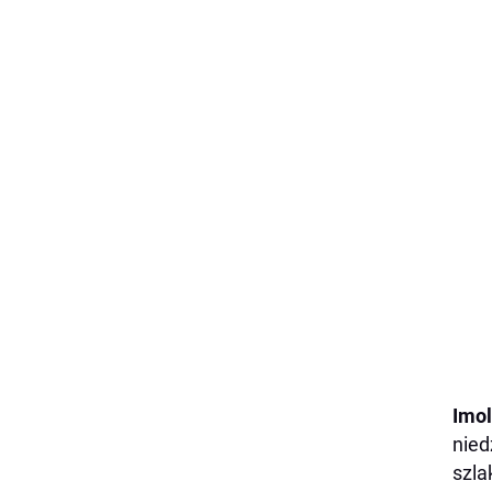
Imo
nied
szla