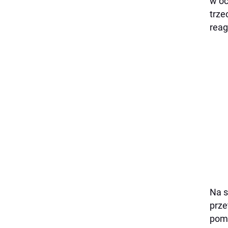
w oc
trze
reag
Na s
prze
pomi