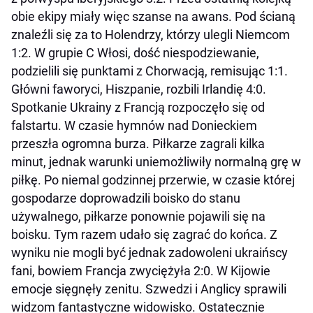
obie ekipy miały więc szanse na awans. Pod ścianą
znaleźli się za to Holendrzy, którzy ulegli Niemcom
1:2. W grupie C Włosi, dość niespodziewanie,
podzielili się punktami z Chorwacją, remisując 1:1.
Główni faworyci, Hiszpanie, rozbili Irlandię 4:0.
Spotkanie Ukrainy z Francją rozpoczęło się od
falstartu. W czasie hymnów nad Donieckiem
przeszła ogromna burza. Piłkarze zagrali kilka
minut, jednak warunki uniemożliwiły normalną grę w
piłkę. Po niemal godzinnej przerwie, w czasie której
gospodarze doprowadzili boisko do stanu
używalnego, piłkarze ponownie pojawili się na
boisku. Tym razem udało się zagrać do końca. Z
wyniku nie mogli być jednak zadowoleni ukraińscy
fani, bowiem Francja zwyciężyła 2:0. W Kijowie
emocje sięgnęły zenitu. Szwedzi i Anglicy sprawili
widzom fantastyczne widowisko. Ostatecznie