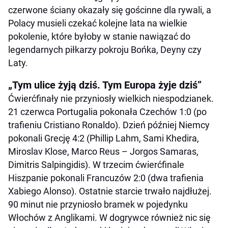
czerwone ściany okazały się gościnne dla rywali, a
Polacy musieli czekać kolejne lata na wielkie
pokolenie, które byłoby w stanie nawiązać do
legendarnych piłkarzy pokroju Bońka, Deyny czy
Laty.
„Tym ulice żyją dziś. Tym Europa żyje dziś”
Ćwierćfinały nie przyniosły wielkich niespodzianek.
21 czerwca Portugalia pokonała Czechów 1:0 (po
trafieniu Cristiano Ronaldo). Dzień później Niemcy
pokonali Grecję 4:2 (Phillip Lahm, Sami Khedira,
Miroslav Klose, Marco Reus – Jorgos Samaras,
Dimitris Salpingidis). W trzecim ćwierćfinale
Hiszpanie pokonali Francuzów 2:0 (dwa trafienia
Xabiego Alonso). Ostatnie starcie trwało najdłużej.
90 minut nie przyniosło bramek w pojedynku
Włochów z Anglikami. W dogrywce również nic się