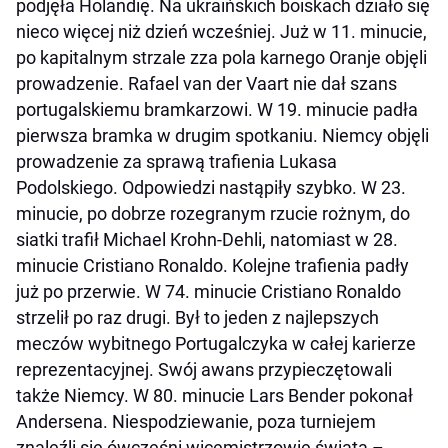
podjęła Holandię. Na ukraińskich boiskach działo się
nieco więcej niż dzień wcześniej. Już w 11. minucie,
po kapitalnym strzale zza pola karnego Oranje objęli
prowadzenie. Rafael van der Vaart nie dał szans
portugalskiemu bramkarzowi. W 19. minucie padła
pierwsza bramka w drugim spotkaniu. Niemcy objęli
prowadzenie za sprawą trafienia Lukasa
Podolskiego. Odpowiedzi nastąpiły szybko. W 23.
minucie, po dobrze rozegranym rzucie rożnym, do
siatki trafił Michael Krohn-Dehli, natomiast w 28.
minucie Cristiano Ronaldo. Kolejne trafienia padły
już po przerwie. W 74. minucie Cristiano Ronaldo
strzelił po raz drugi. Był to jeden z najlepszych
meczów wybitnego Portugalczyka w całej karierze
reprezentacyjnej. Swój awans przypieczętowali
także Niemcy. W 80. minucie Lars Bender pokonał
Andersena. Niespodziewanie, poza turniejem
znaleźli się ówcześni wicemistrzowie świata –