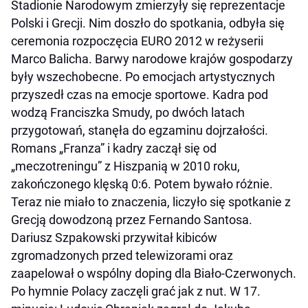
Stadionie Narodowym zmierzyły się reprezentacje
Polski i Grecji. Nim doszło do spotkania, odbyła się
ceremonia rozpoczęcia EURO 2012 w reżyserii
Marco Balicha. Barwy narodowe krajów gospodarzy
były wszechobecne. Po emocjach artystycznych
przyszedł czas na emocje sportowe. Kadra pod
wodzą Franciszka Smudy, po dwóch latach
przygotowań, stanęła do egzaminu dojrzałości.
Romans „Franza” i kadry zaczął się od
„meczotreningu” z Hiszpanią w 2010 roku,
zakończonego klęską 0:6. Potem bywało różnie.
Teraz nie miało to znaczenia, liczyło się spotkanie z
Grecją dowodzoną przez Fernando Santosa.
Dariusz Szpakowski przywitał kibiców
zgromadzonych przed telewizorami oraz
zaapelował o wspólny doping dla Biało-Czerwonych.
Po hymnie Polacy zaczęli grać jak z nut. W 17.