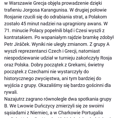
w Warszawie Grecja objęła prowadzenie dzięki
trafieniu Jorgosa Karangunisa. W drugiej połowie
Rosjanie rzucili się do odrabiania strat, a Polakom
zostało 45 minut nadziei na upragniony awans. W
71. minucie Polacy popełnili błąd i Czesi wyszli z
kontratakiem. Po wspaniałym rajdzie bramkę zdobył
Petr Jiráček. Wyniki nie uległy zmianom. Z grupy A
wyszli reprezentanci Czech i Grecji, natomiast
niespodziewanie udział w turnieju zakończyły Rosja
oraz Polska. Dobry początek z Grekami, świetny
początek z Czechami nie wystarczyły do
historycznego zwycięstwa, ani tym bardziej do
wyjścia z grupy. Okazaliśmy się bardzo gościnni dla
rywali.
Nazajutrz zagrano równolegle dwa spotkania grupy
B. We Lwowie Duńczycy zmierzyli się ze swoimi
sąsiadami z Niemiec, a w Charkowie Portugalia