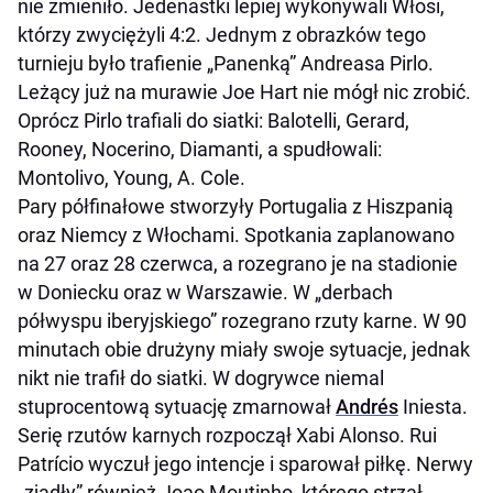
nie zmieniło. Jedenastki lepiej wykonywali Włosi,
którzy zwyciężyli 4:2. Jednym z obrazków tego
turnieju było trafienie „Panenką” Andreasa Pirlo.
Leżący już na murawie Joe Hart nie mógł nic zrobić.
Oprócz Pirlo trafiali do siatki: Balotelli, Gerard,
Rooney, Nocerino, Diamanti, a spudłowali:
Montolivo, Young, A. Cole.
Pary półfinałowe stworzyły Portugalia z Hiszpanią
oraz Niemcy z Włochami. Spotkania zaplanowano
na 27 oraz 28 czerwca, a rozegrano je na stadionie
w Doniecku oraz w Warszawie. W „derbach
półwyspu iberyjskiego” rozegrano rzuty karne. W 90
minutach obie drużyny miały swoje sytuacje, jednak
nikt nie trafił do siatki. W dogrywce niemal
stuprocentową sytuację zmarnował
Andrés
Iniesta.
Serię rzutów karnych rozpoczął Xabi Alonso. Rui
Patrício wyczuł jego intencje i sparował piłkę. Nerwy
„zjadły” również Joao Moutinho, którego strzał