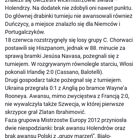
Holendrzy. Na dodatek nie zdobyli oni nawet punktu.
Do głównej drabinki turnieju nie awansowali również
Duńczycy, a miejsce znalazło się dla Niemców i
Portugalczyków.
18 czerwca rozstrzygnęły się losy grupy C. Chorwaci
postawili się Hiszpanom, jednak w 88. minucie za
sprawą bramki Jesúsa Navasa, pożegnali się z
turniejem. W rozgrywanym równolegle starciu, Włosi
pokonali Irlandię 2:0 (Cassano, Balotelli).
Drugi gospodarz także pożegnał się z turniejem.
Ukraina przegrała 0:1 z Anglią po bramce Wayne’a
Rooneya. Awansu, mimo zwycięstwa z Francją 2:0,
nie wywalczyła także Szwecja, w której pierwsze
skrzypce grał Zlatan Ibrahimović.
Faza grupowa Mistrzostw Europy 2012 przyniosła
dwie niespodzianki: brak awansu Holendrów oraz
brak awansu Polski z „grupy marzeń”. Biało-