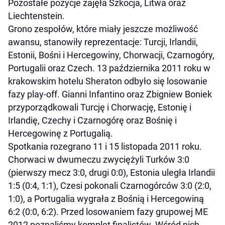
Pozostałe pozycje zajęła Szkocja, Litwa oraz
Liechtenstein.
Grono zespołów, które miały jeszcze możliwość
awansu, stanowiły reprezentacje: Turcji, Irlandii,
Estonii, Bośni i Hercegowiny, Chorwacji, Czarnogóry,
Portugalii oraz Czech. 13 października 2011 roku w
krakowskim hotelu Sheraton odbyło się losowanie
fazy play-off. Gianni Infantino oraz Zbigniew Boniek
przyporządkowali Turcję i Chorwację, Estonię i
Irlandię, Czechy i Czarnogórę oraz Bośnię i
Hercegowinę z Portugalią.
Spotkania rozegrano 11 i 15 listopada 2011 roku.
Chorwaci w dwumeczu zwyciężyli Turków 3:0
(pierwszy mecz 3:0, drugi 0:0), Estonia uległa Irlandii
1:5 (0:4, 1:1), Czesi pokonali Czarnogórców 3:0 (2:0,
1:0), a Portugalia wygrała z Bośnią i Hercegowiną
6:2 (0:0, 6:2). Przed losowaniem fazy grupowej ME
2012 poznaliśmy komplet finalistów. Wśród nich