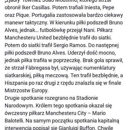
obronił Iker Casillas. Potem trafiali Iniesta, Pepe
oraz Pique. Portugalia zastosowała bardzo ciekawy
manewr taktyczny. W kierunku piłki podszedł Bruno
Alves, jednak… futbolówkę przejął Nani. Piłkarz
Manchesteru United bezbłędnie trafił do siatki.
Potem do siatki trafił Sergio Ramos. Do następnej
piłki podszedł Bruno Alves. Uderzył dość mocno,
jednak piłka trafiła w poprzeczkę. Brak gola sprawił,
że strzał Fàbregasa był, używając numenklatury
siatkarskiej, piłką meczową. Ten trafił bezbłędnie, a
Hiszpania po raz drugi z rzędu znalazła się w finale
Mistrzostw Europy.
Drugie spotkanie rozegrano na Stadionie
Narodowym. Królem tego spotkania okazał się
ówczesny piłkarz Manchesteru City – Mario
Balotelli. Na samym początku spotkania kapitalną
interwencją popisał się Gianluigi Buffon. Chwilę