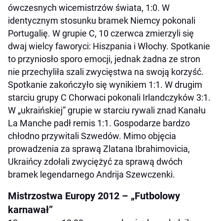
ówczesnych wicemistrzów świata, 1:0. W
identycznym stosunku bramek Niemcy pokonali
Portugalię. W grupie C, 10 czerwca zmierzyli się
dwaj wielcy faworyci: Hiszpania i Włochy. Spotkanie
to przyniosło sporo emocji, jednak żadna ze stron
nie przechyliła szali zwycięstwa na swoją korzyść.
Spotkanie zakończyło się wynikiem 1:1. W drugim
starciu grupy C Chorwaci pokonali Irlandczyków 3:1.
W „ukraińskiej” grupie w starciu rywali znad Kanału
La Manche padł remis 1:1. Gospodarze bardzo
chłodno przywitali Szwedów. Mimo objęcia
prowadzenia za sprawą Zlatana Ibrahimovicia,
Ukraińcy zdołali zwyciężyć za sprawą dwóch
bramek legendarnego Andrija Szewczenki.
Mistrzostwa Europy 2012 – „Futbolowy
karnawał”