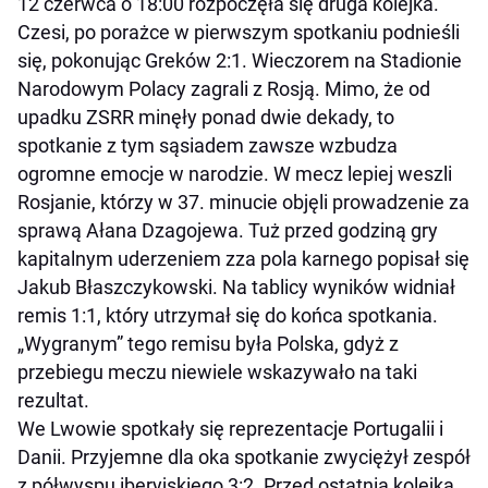
12 czerwca o 18:00 rozpoczęła się druga kolejka.
Czesi, po porażce w pierwszym spotkaniu podnieśli
się, pokonując Greków 2:1. Wieczorem na Stadionie
Narodowym Polacy zagrali z Rosją. Mimo, że od
upadku ZSRR minęły ponad dwie dekady, to
spotkanie z tym sąsiadem zawsze wzbudza
ogromne emocje w narodzie. W mecz lepiej weszli
Rosjanie, którzy w 37. minucie objęli prowadzenie za
sprawą Ałana Dzagojewa. Tuż przed godziną gry
kapitalnym uderzeniem zza pola karnego popisał się
Jakub Błaszczykowski. Na tablicy wyników widniał
remis 1:1, który utrzymał się do końca spotkania.
„Wygranym” tego remisu była Polska, gdyż z
przebiegu meczu niewiele wskazywało na taki
rezultat.
We Lwowie spotkały się reprezentacje Portugalii i
Danii. Przyjemne dla oka spotkanie zwyciężył zespół
z półwyspu iberyjskiego 3:2. Przed ostatnią kolejką