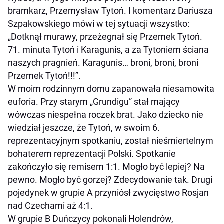
bramkarz, Przemysław Tytoń. I komentarz Dariusza
Szpakowskiego mówi w tej sytuacji wszystko:
„Dotknął murawy, przeżegnał się Przemek Tytoń.
71. minuta Tytoń i Karagunis, a za Tytoniem ściana
naszych pragnień. Karagunis… broni, broni, broni
Przemek Tytoń!!!”.
W moim rodzinnym domu zapanowała niesamowita
euforia. Przy starym „Grundigu” stał mający
wówczas niespełna roczek brat. Jako dziecko nie
wiedział jeszcze, że Tytoń, w swoim 6.
reprezentacyjnym spotkaniu, został nieśmiertelnym
bohaterem reprezentacji Polski. Spotkanie
zakończyło się remisem 1:1. Mogło być lepiej? Na
pewno. Mogło być gorzej? Zdecydowanie tak. Drugi
pojedynek w grupie A przyniósł zwycięstwo Rosjan
nad Czechami aż 4:1.
W grupie B Duńczycy pokonali Holendrów,