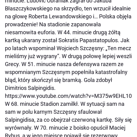
minucie: Ludovic Obraniak zagrał do Jakuba
Błaszczykowskiego na skrzydło, ten wrzucił idealnie
na głowę Roberta Lewandowskiego i… Polska objęła
prowadzenie! Na stadionie zapanowała
niesamowita euforia. W 44. minucie drugą żółtą
kartką ukarany został Sokratis Papastatopulos. Jak
po latach wspominał Wojciech Szczęsny: „Ten mecz
mieliśmy już wygrany”. W drugą połowę lepiej weszli
Grecy. W 51. minucie nasza defensywa razem ze
wspomnianym Szczęsnym popełniła katastrofalny
błąd, który skończył się bramką. Gola zdobył
Dimitrios Salpingidis.
https://www.youtube.com/watch?v=M375w9EHL10
W 68. minucie Stadion zamilkł. W sytuacji sam na
sam w polu karnym Szczęsny sfaulował
Salpingidisa, za co obejrzał czerwoną kartkę. Siły się
wyrównały. W 70. minucie z boisko opuścił Maciej
Rybus, a w jego miejsce pojawił się rezerwowy