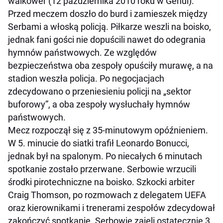
walkower (12 października 2010 roku w Genui).
Przed meczem doszło do burd i zamieszek między
Serbami a włoską policją. Piłkarze weszli na boisko,
jednak fani gości nie dopuścili nawet do odegrania
hymnów państwowych. Ze względów
bezpieczeństwa oba zespoły opuściły murawę, a na
stadion weszła policja. Po negocjacjach
zdecydowano o przeniesieniu policji na „sektor
buforowy”, a oba zespoły wysłuchały hymnów
państwowych.
Mecz rozpoczął się z 35-minutowym opóźnieniem.
W 5. minucie do siatki trafił Leonardo Bonucci,
jednak był na spalonym. Po niecałych 6 minutach
spotkanie zostało przerwane. Serbowie wrzucili
środki pirotechniczne na boisko. Szkocki arbiter
Craig Thomson, po rozmowach z delegatem UEFA
oraz kierownikami i trenerami zespołów zdecydował
zakończyć spotkanie. Serbowie zajęli ostatecznie 3.