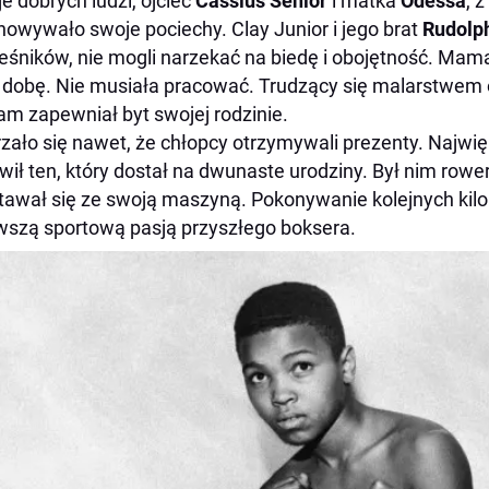
e dobrych ludzi, ojciec
Cassius Senior
i matka
Odessa
, 
owywało swoje pociechy. Clay Junior i jego brat
Rudolp
eśników, nie mogli narzekać na biedę i obojętność. Mama
 dobę. Nie musiała pracować. Trudzący się malarstwem oj
am zapewniał byt swojej rodzinie.
zało się nawet, że chłopcy otrzymywali prezenty. Najwi
wił ten, który dostał na dwunaste urodziny. Był nim rowe
tawał się ze swoją maszyną. Pokonywanie kolejnych kil
wszą sportową pasją przyszłego boksera.