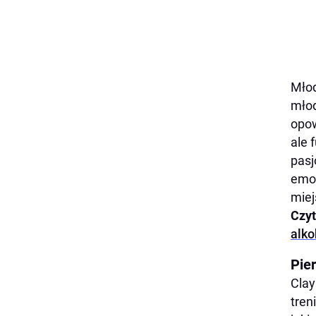
Młod
młod
opow
ale 
pasj
emoc
miej
Czyt
alk
Pier
Clay
tren