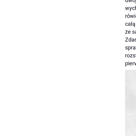
dwoj
wych
rówi
całą
że s
Zdar
spra
rozs
pier