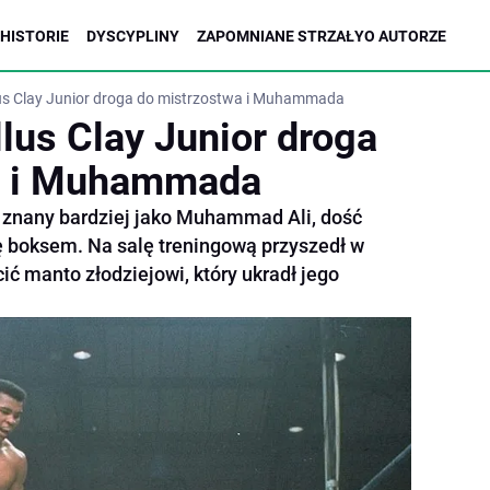
HISTORIE
DYSCYPLINY
ZAPOMNIANE STRZAŁY
O AUTORZE
us Clay Junior droga do mistrzostwa i Muhammada
lus Clay Junior droga
a i Muhammada
, znany bardziej jako Muhammad Ali, dość
 boksem. Na salę treningową przyszedł w
ić manto złodziejowi, który ukradł jego