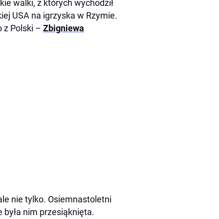
ie walki, z których wychodził
kiej USA na igrzyska w Rzymie.
 z Polski –
Zbigniewa
le nie tylko. Osiemnastoletni
 była nim przesiąknięta.