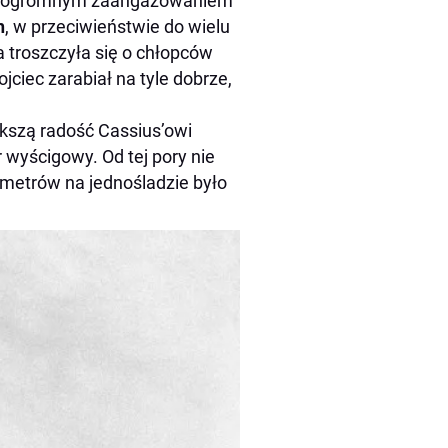
z ogromnym zaangażowaniem
h
, w przeciwieństwie do wielu
 troszczyła się o chłopców
ciec zarabiał na tyle dobrze,
ększą radość Cassius’owi
r wyścigowy. Od tej pory nie
ometrów na jednośladzie było