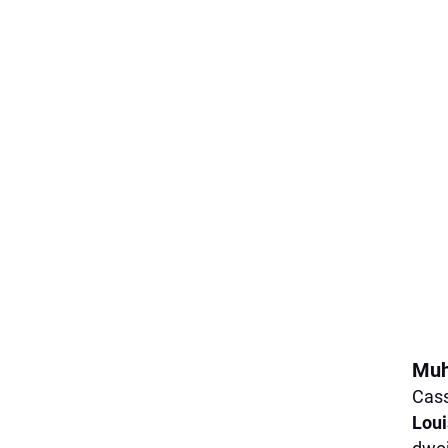
Muh
Cass
Loui