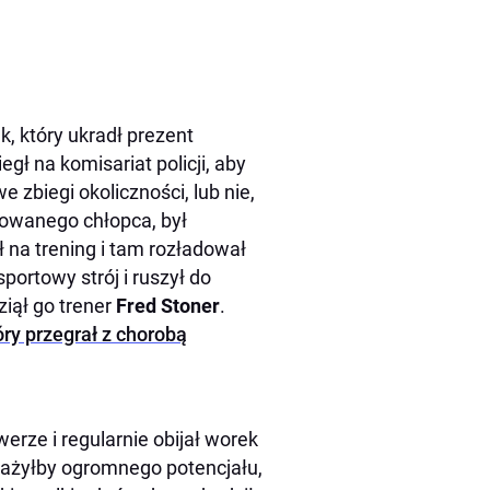
, który ukradł prezent
gł na komisariat policji, aby
zbiegi okoliczności, lub nie,
wowanego chłopca, był
na trening i tam rozładował
portowy strój i ruszył do
iął go trener
Fred Stoner
.
óry przegrał z chorobą
erze i regularnie obijał worek
auważyłby ogromnego potencjału,