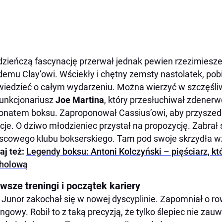
zieńczą fascynację przerwał jednak pewien rzezimieszek
emu Clay’owi. Wściekły i chętny zemsty nastolatek, pobie
iedzieć o całym wydarzeniu. Można wierzyć w szczęśliwe 
funkcjonariusz
Joe Martina
, który przesłuchiwał zdener
onatem boksu. Zaproponował Cassius’owi, aby przyszedł 
je. O dziwo młodzieniec przystał na propozycję. Zabrał s
scowego klubu bokserskiego. Tam pod swoje skrzydła wz
aj też:
Legendy boksu: Antoni Kolczyński – pięściarz, kt
oholową
wsze treningi i początek kariery
 Junor zakochał się w nowej dyscyplinie. Zapomniał o row
ingowy. Robił to z taką precyzją, że tylko ślepiec nie z