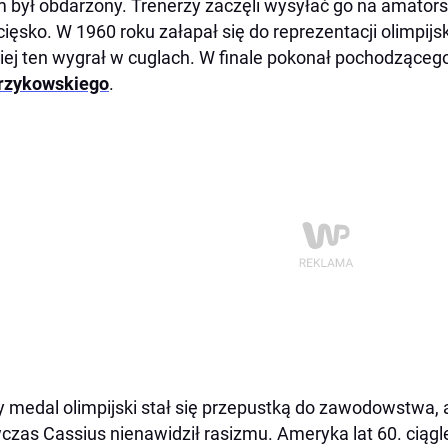
m był obdarzony. Trenerzy zaczęli wysyłać go na amatorsk
ięsko. W 1960 roku załapał się do reprezentacji olimpijs
iej ten wygrał w cuglach. W finale pokonał pochodzącego
trzykowskiego
.
y medal olimpijski stał się przepustką do zawodowstwa, a
zas Cassius nienawidził rasizmu. Ameryka lat 60. ciągle