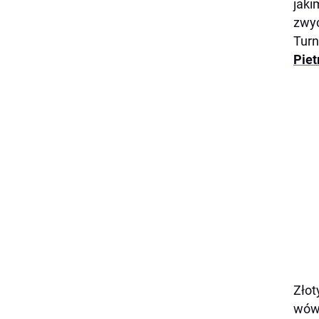
jaki
zwyc
Turn
Pie
Złot
wówc