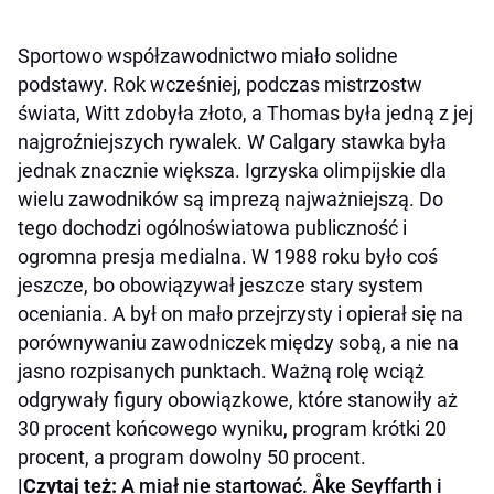
Sportowo współzawodnictwo miało solidne
podstawy. Rok wcześniej, podczas mistrzostw
świata, Witt zdobyła złoto, a Thomas była jedną z jej
najgroźniejszych rywalek. W Calgary stawka była
jednak znacznie większa. Igrzyska olimpijskie dla
wielu zawodników są imprezą najważniejszą. Do
tego dochodzi ogólnoświatowa publiczność i
ogromna presja medialna. W 1988 roku było coś
jeszcze, bo obowiązywał jeszcze stary system
oceniania. A był on mało przejrzysty i opierał się na
porównywaniu zawodniczek między sobą, a nie na
jasno rozpisanych punktach. Ważną rolę wciąż
odgrywały figury obowiązkowe, które stanowiły aż
30 procent końcowego wyniku, program krótki 20
procent, a program dowolny 50 procent.
|Czytaj też:
A miał nie startować. Åke Seyffarth i