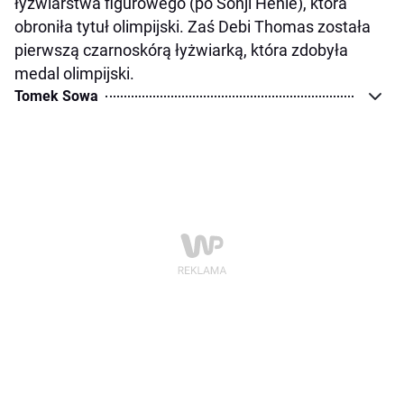
łyżwiarstwa figurowego (po Sonji Henie), która
obroniła tytuł olimpijski. Zaś Debi Thomas została
pierwszą czarnoskórą łyżwiarką, która zdobyła
medal olimpijski.
Tomek Sowa