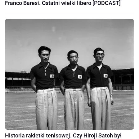
Franco Baresi. Ostatni wielki libero [PODCAST]
Historia rakietki tenisowej. Czy Hiroji Satoh był