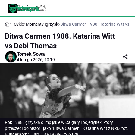
Cykle
Momenty Igrzysk
Bitwa Carmen 1988. Katarina Witt vs D
Bitwa Carmen 1988. Katarina Witt
vs Debi Thomas
Tomek Sowa
4 lutego 2026, 10:19
Rok 1988, igrzyska olimpijskie w Calgary i pojedynek, który
przeszedł do historii jako "Bitwa Carmen". Katarina Witt z NRD. fot.
Bundesarchiv_Bild_183-1988-0227-128