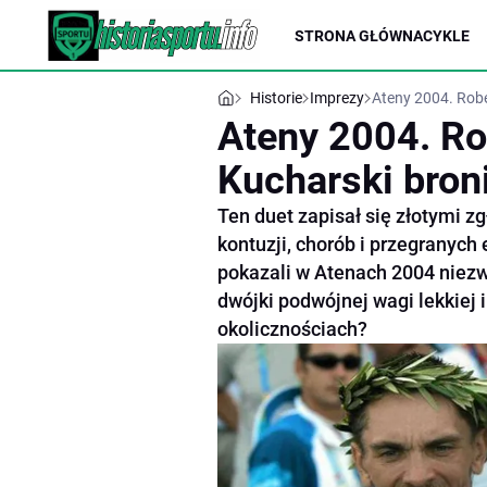
STRONA GŁÓWNA
CYKLE
Historie
Imprezy
Ateny 2004. Robe
Ateny 2004. Ro
Kucharski broni
Ten duet zapisał się złotymi z
kontuzji, chorób i przegranych
pokazali w Atenach 2004 niezwy
dwójki podwójnej wagi lekkiej i
okolicznościach?