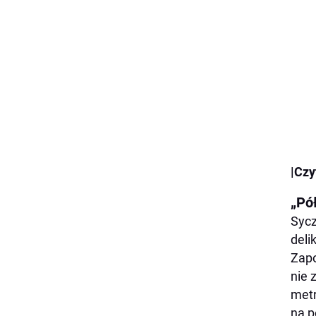
|Czy
„Pół
Sycz
deli
Zapo
nie 
metr
na p