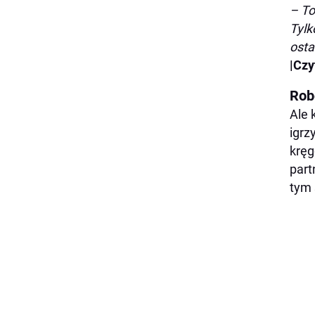
– To
Tylk
osta
|Czy
Rob
Ale 
igrz
kręg
part
tym 