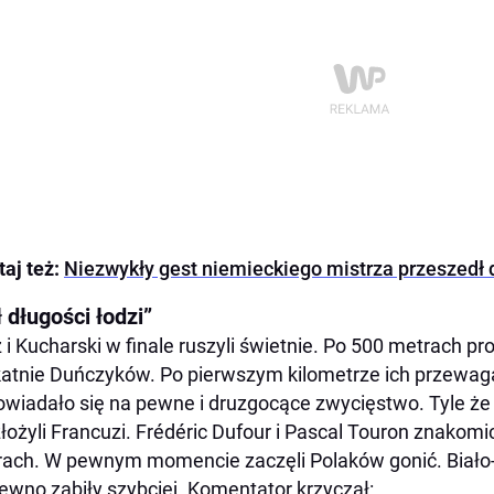
taj też:
Niezwykły gest niemieckiego mistrza przeszedł d
 długości łodzi”
 i Kucharski w finale ruszyli świetnie. Po 500 metrach pr
katnie Duńczyków. Po pierwszym kilometrze ich przewaga
wiadało się na pewne i druzgocące zwycięstwo. Tyle że b
złożyli Francuzi. Frédéric Dufour i Pascal Touron znakomi
ach. W pewnym momencie zaczęli Polaków gonić. Biał
ewno zabiły szybciej. Komentator krzyczał: