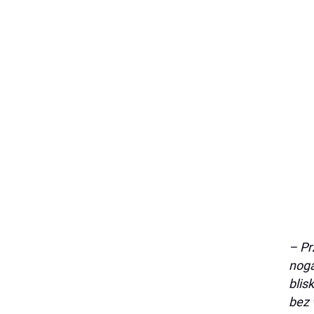
– Pr
noga
blis
bez 