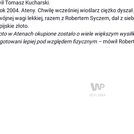
ł Tomasz Kucharski.
rok 2004. Ateny. Chwilę wcześniej wioślarz ciężko dyszał.
ójnej wagi lekkiej, razem z Robertem Syczem, dał z sieb
pijskie złoto.
oto w Atenach okupione zostało o wiele większym wysił
gotowani lepiej pod względem fizycznym –
mówił Robert