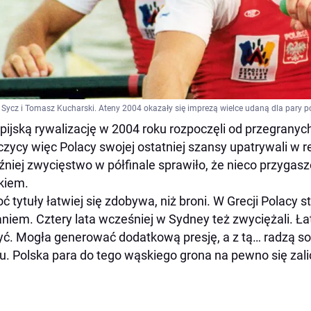
 Sycz i Tomasz Kucharski. Ateny 2004 okazały się imprezą wielce udaną dla pary p
pijską rywalizację w 2004 roku rozpoczęli od przegranych 
zycy więc Polacy swojej ostatniej szansy upatrywali w 
źniej zwycięstwo w półfinale sprawiło, że nieco przygasz
kiem.
ć tytuły łatwiej się zdobywa, niż broni. W Grecji Polacy 
niem. Cztery lata wcześniej w Sydney też zwyciężali. Ł
yć. Mogła generować dodatkową presję, a z tą… radzą so
u. Polska para do tego wąskiego grona na pewno się zali