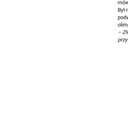
mówi
Był 
podw
olim
– Zł
przy