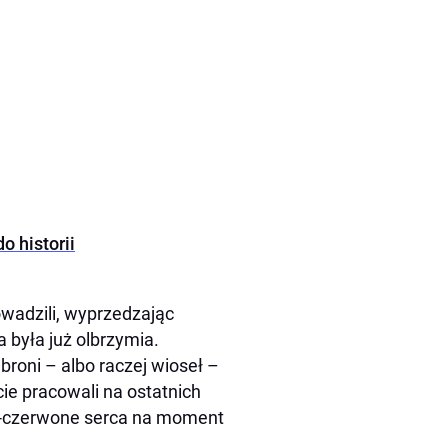
o historii
owadzili, wyprzedzając
 była już olbrzymia.
roni – albo raczej wioseł –
cie pracowali na ostatnich
o-czerwone serca na moment