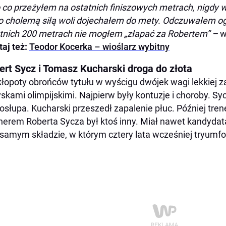
 co przeżyłem na ostatnich finiszowych metrach, nigdy wc
o cholerną siłą woli dojechałem do mety. Odczuwałem o
tnich 200 metrach nie mogłem „złapać za Robertem” –
w
taj też:
Teodor Kocerka – wioślarz wybitny
ert Sycz i Tomasz Kucharski droga do złota
kłopoty obrońców tytułu w wyścigu dwójek wagi lekkiej z
yskami olimpijskimi. Najpierw były kontuzje i choroby. S
osłupa. Kucharski przeszedł zapalenie płuc. Później tre
nerem Roberta Sycza był ktoś inny. Miał nawet kandydat
samym składzie, w którym cztery lata wcześniej tryumfo