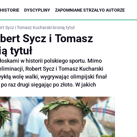
HISTORIE
DYSCYPLINY
ZAPOMNIANE STRZAŁY
O AUTORZE
rt Sycz i Tomasz Kucharski bronią tytuł
bert Sycz i Tomasz
ą tytuł
głoskami w historii polskiego sportu. Mimo
 eliminacji, Robert Sycz i Tomasz Kucharski
kłą wolę walki, wygrywając olimpijski finał
 po raz drugi sięgając po złoto. W jakich