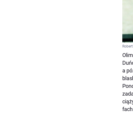
Robert
Olim
Duńc
a pó
blas
Pono
zada
ciąż
fach