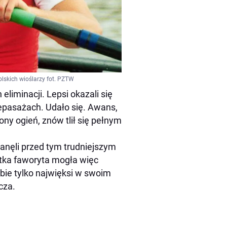
olskich wioślarzy fot. PZTW
eliminacji. Lepsi okazali się
repasażach. Udało się. Awans,
ony ogień, znów tlił się pełnym
stanęli przed tym trudniejszym
atka faworyta mogła więc
bie tylko najwięksi w swoim
cza.