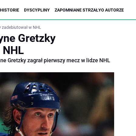
HISTORIE
DYSCYPLINY
ZAPOMNIANE STRZAŁY
O AUTORZE
ky zadebiutował w NHL
yne Gretzky
w NHL
ne Gretzky zagrał pierwszy mecz w lidze NHL