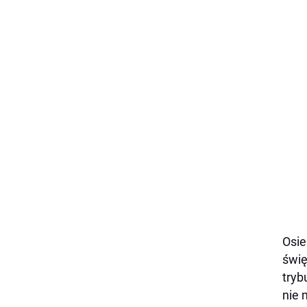
Osie
świę
tryb
nie 