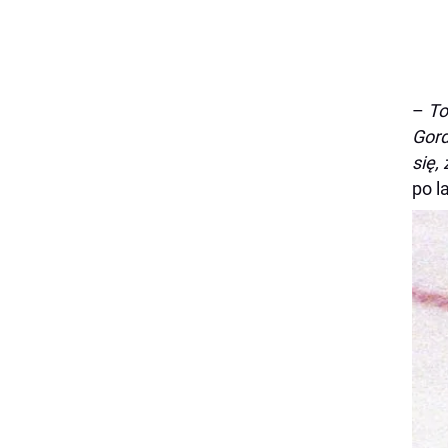
–
To
Gord
się,
po l