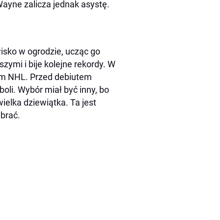
Wayne zalicza jednak asystę.
wisko w ogrodzie, ucząc go
szymi i bije kolejne rekordy. W
zem NHL. Przed debiutem
oli. Wybór miał być inny, bo
ielka dziewiątka. Ta jest
ebrać.