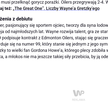
musi przełknąć gorycz porażki. Oilers przegrywają 2-4. 
aj też:
„The Great One”. Liczby Wayne’a Gretzky’ego
żenia z debiutu
er, pasjonujący się sportem ojciec, tworzy dla syna lodo
ja od najmłodszych lat. Wayne rozwija talent, gra ze star
 podpisuje kontrakt z Edmonton Oilers, stając się grac
duje się na numer 99, który stanie się jednym z jego symb
zky to wielki fan Gordona Howe’a, którego plecy zdobiła w
ta, a młokos nie ma jeszcze takiej siły przebicia, by ją od