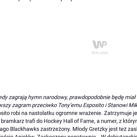
edy zagrają hymn narodowy, prawdopodobnie będę miał 
wszy zagram przeciwko Tony’emu Esposito i Stanowi Mik
sito robi na nastolatku ogromne wrażenie. Zatrzymuje j
 bramkarz trafi do Hockey Hall of Fame, a numer, z który
ago Blackhawks zastrzeżony. Młody Gretzky jest też za
eście Aniołów. Zaskoczony negatywnie… W debiutancki