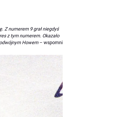
anę. Z numerem 9 grał niegdyś
dres z tym numerem. Okazało
sz podwójnym Howem
– wspomni