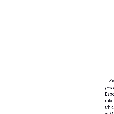
–
Ki
pier
Espo
roku
Chic
w Mi