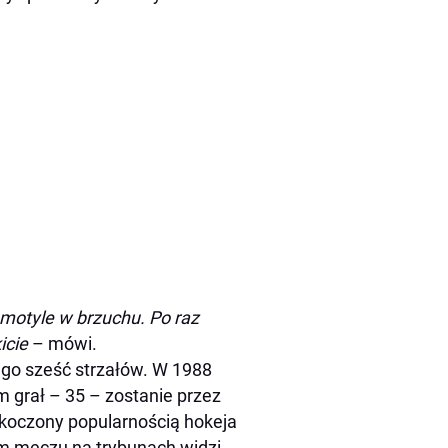
motyle w brzuchu. Po raz
icie
– mówi.
ego sześć strzałów. W 1988
m grał – 35 – zostanie przez
skoczony popularnością hokeja
m meczu na trybunach widzi