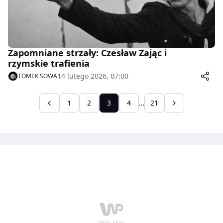
Zapomniane strzały: Czesław Zając i
rzymskie trafienia
14 lutego 2026, 07:00
TOMEK SOWA
1
2
3
4
…
21