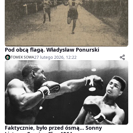
Pod obcą flagą. Władysław Ponurski
27 lutego 2026, 12:22
TOMEK SOWA
Faktycznie, było przed ósmą… Sonny