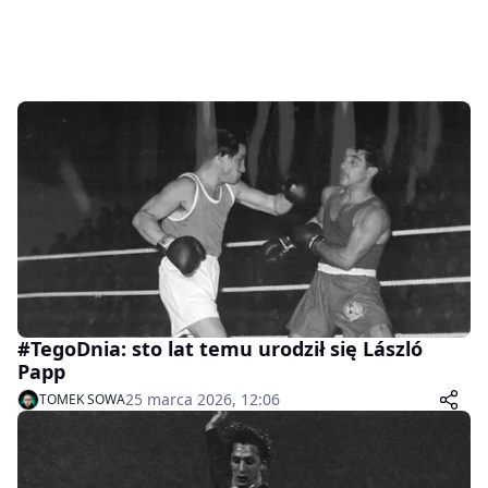
#TegoDnia: sto lat temu urodził się László
Papp
25 marca 2026, 12:06
TOMEK SOWA